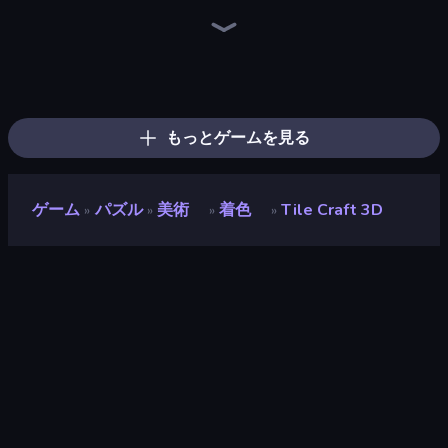
Piece of Cake: Merge and Bake
Piles of Mahjong
Screw Out: Bolts and Nuts
Skydom
Arrow Escape
Pixel Blast
Numicolor
Coloring by Numbers: Pixel House
Jigpic Solitaire
Find The Cow
Color Tap: Coloring by Numbers
Yarn Fever! Unravel Puzzle
Goods Triple Match 3D
Nonogram Square
Tap Gallery
Find Sort Match - Puzzle
Favorite Puzzles
Draw Missing Part | DOP Puzzle
もっとゲームを見る
ゲーム
パズル
美術
着色
Tile Craft 3D
»
»
»
»
Tile Craft 3D
開発者
UNIT5
評価
9.2
(
過去6ヶ月間のデータに基づく
)
リリース日
2023年4月
最終更新
2024年8月