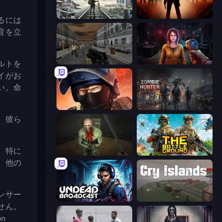
Backwoods
Deads on the Road
るには
音を立
Silent Insanity Psychological Trauma
Survival Zone Zombie Outbreak
ルトを
イがお
い。命
Bullet Force
Zombie Hunter
、彼ら
、特に
Shoot Your Nightmare: The Beginning
The Battleground
、他の
ンサー
Undead Broadcast
Cry Islands
せん。
n