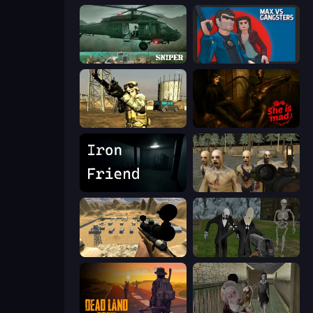
SNIPER
Max vs Gangsters
Mountain Operation
She is Mad
Iron Friend
Zombie Survival Ultimate
Ghost Sniper
Slenderman Must Die: Graveyard