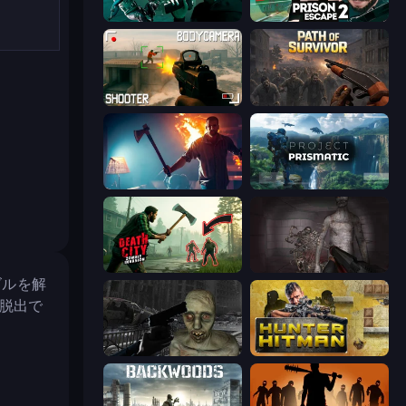
Take Actions
Prison Escape 2
BodyCamera Shooter
Path of Survivor
You Are Being Watched
Project Prismatic
Death City Zombie Invasion
Portal Of Doom: Undead Rising
ズルを解
脱出で
C-Virus Game: Outbreak
Hunter Hitman