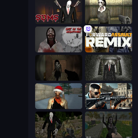
Slenderman Must Die: Sanatorium 2021
Slendrina Must Die: The House
Jeff The Killer: Lost in the Nightmare
Forward Assault Remix
Slendrina Must Die: The Forest
Slenderman Must Die: Underground Bunker
Monster Christmas Terror
Sure Shot
Shoot Your Nightmare: Halloween Special
While We Sleep: Slendrina Is Here