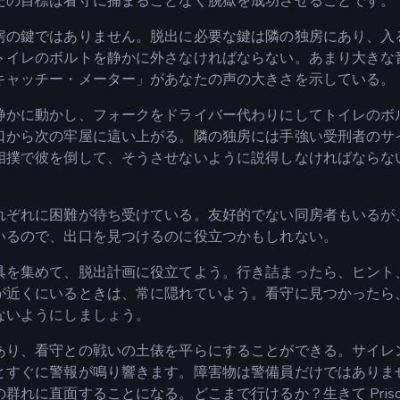
たの目標は看守に捕まることなく脱獄を成功させることです。
房の鍵ではありません。脱出に必要な鍵は隣の独房にあり、入
トイレのボルトを静かに外さなければならない。あまり大きな
キャッチー・メーター」があなたの声の大きさを示している。
静かに動かし、フォークをドライバー代わりにしてトイレのボ
口から次の牢屋に這い上がる。隣の独房には手強い受刑者のサ
相撲で彼を倒して、そうさせないように説得しなければならな
れぞれに困難が待ち受けている。友好的でない同房者もいるが
いるので、出口を見つけるのに役立つかもしれない。
具を集めて、脱出計画に役立てよう。行き詰まったら、ヒント
が近くにいるときは、常に隠れていよう。看守に見つかったら
ないようにしましょう。
あり、看守との戦いの土俵を平らにすることができる。サイレ
とすぐに警報が鳴り響きます。障害物は警備員だけではありま
れに直面することになる。どこまで行けるか？生きて Priso