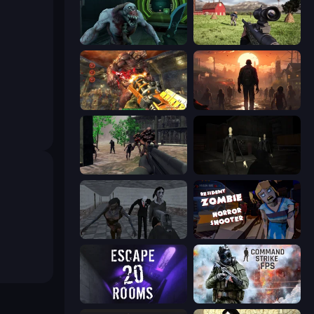
Shoot Your Nightmare: Space Isolation
Dead Zed
Cemetery Warrior 4
Attack of the Dead
Sudden Attack
Slenderman Must Die: Silent Streets
Slendrina Must Die: The School
Resident Zombies: Horror Shooter
Escape 20 Rooms
Command Strike FPS