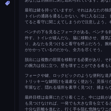
あなたは刑務所に閉じ込められています。あな
最初は鍵を持っていますが、それはあなたの独
トイレの通路を通るしかない。中に入るには、
てると看守に聞こえてしまうので注意しよう。
ベンチの下を見るとフォークがある。ベンチを
外す。トイレが緩んだら、脇に移動させ、通気
り、あなたを見つけると看守を呼ぶだろう。腕
がかかっているのだから、全力を尽くそう。
脱出には複数の部屋を移動する必要があり、そ
の腕力は役に立つ。壁を壊すことができる者も
フォークや鍵、ロックピックのような便利な道
トリッキーな鍵開けを遠慮なく使おう。見張り
牢屋など、隠れる場所を素早く見つけ、捕まら
最終目標は金庫にたどり着くこと。中には銃が
も見つけなければ、一発でも大きな音を立てる
十分な距離を進むと、行く手を阻む危険なワニの群