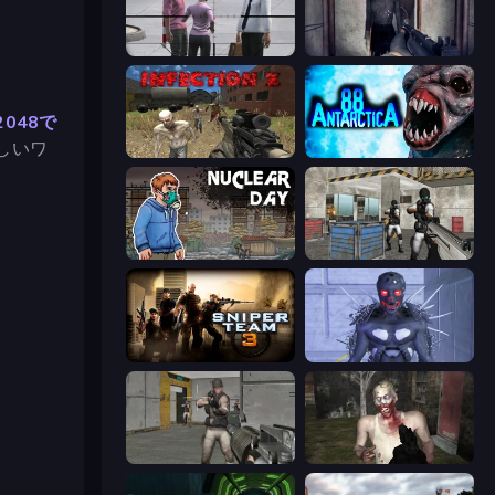
Sniper Assassin - Government Agent
Slendrina Must Die: The Cellar
2048で
しいワ
Infection Z
Antarctica 88
Nuclear Day
Bullet Fury 2
Sniper Team 3
Deep Space Horror: Outpost
Warfare Area
Zombie Mayhem Online