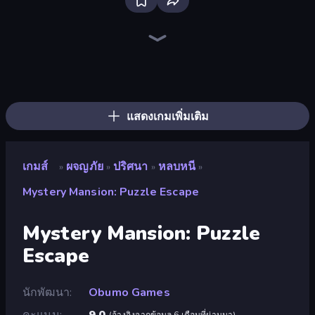
Dig out of Prison
Lucy’s Ville
Heroes Assemble
Magic World
Legend of Hero
The Cat in Yellow
Yukon: Family Adventure
Cup Heroes
Firestone – Idle Clicker Online RPG
Goddess Connect
Frost Land - Snow Survival
Realm Traveler
Knight Hero Adventure Idle RPG
Mini Mine
AFK Dungeon: Idle Action RPG
Knight Hero 2 Revenge Idle RPG
Chronicles of Slayer
Idle Saga
แสดงเกมเพิ่มเติม
เกมส์
ผจญภัย
ปริศนา
หลบหนี
»
»
»
»
Mystery Mansion: Puzzle Escape
Mystery Mansion: Puzzle
Escape
นักพัฒนา
Obumo Games
คะแนน
9.0
(
อ้างอิงจากข้อมูล 6 เดือนที่ผ่านมา
)