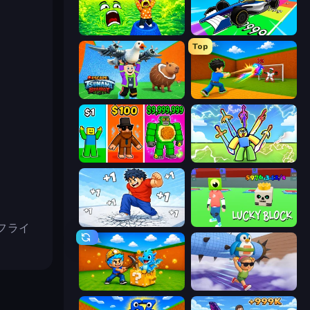
Save Memerots: Acid Lava lake
Obby Car Challenge: Drive
Top
Escape Tsunami Brainrot
Baseball For Brainrot
Obby Brainrot Merge
Obby vs Brainrot
Break a Skyscraper
Lucky Block
フライ
Escape Cave For Brainrot
BrainZombie Log Escape