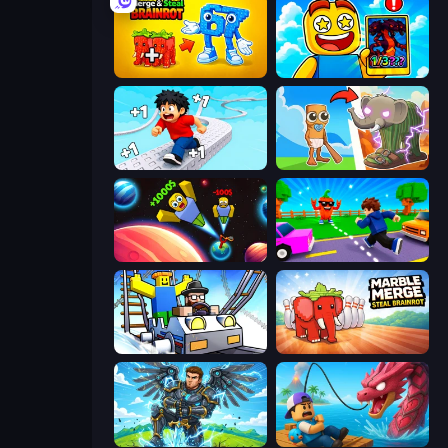
Merge & Steal Brainrot
Obby Cards: The Legend Hunt
Speed per Click: Obby
Brainrot Evolution
Obby: +1 to Spaceflight Altitude
Robby: Cross the Road for Brainrot
Obby: Ride Carts
Marble Merge: Steal Brainrot Game
Obby: Pull a Sword
Fish It Now