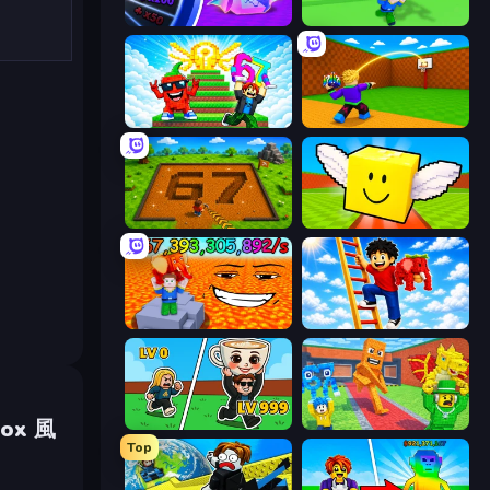
Meeland.io
Escape Tsunami for Brainrots!
Run and Jump for Brainrot
Throw a Lucky Block
Obby: Dig Brainrots
Lucky Brainrot Blocks Online
Escape Lava for Brainrots!
Ladder to Brainhot: Climb
x 風
Brainrot Arena Online
Catch Brainrots From Bosses
Top