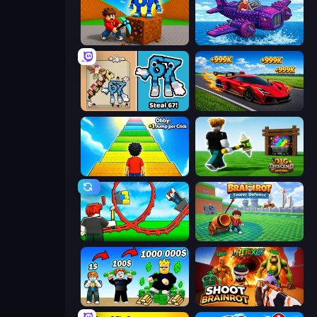
Obby: Break Rocks For Brainrots
Obby Plane Power Challenge: Fly
67 Steal a Brainrot Game
Obby: +1 Speed Car Escape
Obby: +1 Jump per Click
Dig and Descend: Obby Mine
Build a Rollercoaster: Simulator
Brainrot Tower Defence
Obby Tycoon Build the City
Shoot Brainrot