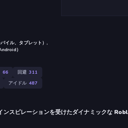
バイル、タブレット）,
Android）
ム
66
回避
311
アイドル
487
インスピレーションを受けたダイナミックな Roblo
。