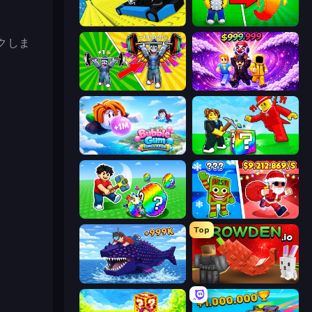
。
Cart Ride Danger Mount
Collect Brainrot Egg
クしま
Obby: Gym Simulator, Escape
Obby - BrainWave
Bubble Gum Simulator
Break a Lucky Blocks with Brainrots
Break a Lucky Egg Brainrots
Plants vs Brain Zombies
Top
Obby Fish Challenge: Ride
Grow A Garden | Growden.io