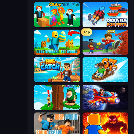
Obby Yard Sale
Obby Fly For Pets
Top
Obby Sprunki: Pet World
Obby: +1 Click Wall Breaker
Big Catch
Float for Brainrots
Steal Beanstalk for Brainrots
Obby Space Challenge: Starships