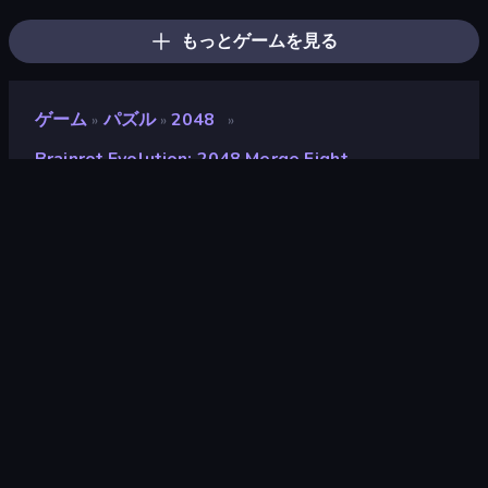
もっとゲームを見る
ゲーム
パズル
2048
»
»
»
Brainrot Evolution: 2048 Merge Fight
Brainrot Evolution: 2048
Merge Fight
開発者
ApeMade
評価
8.7
(
過去6ヶ月間のデータに基づく
)
リリース日
2025年8月
最終更新
2026年2月
ゲームエンジン
Unity 6