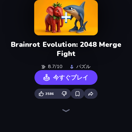
Brainrot Evolution: 2048 Merge
Fight
8.7/10
パズル
今すぐプレイ
3586
Merge & Steal Brainrot
Infinite Brainrot: Craft Merge
67 Steal a Brainrot Game
Run and Jump for Brainrot
Lucky Brainrot Blocks Online
Obby Escape from Tsunami Brainrot
Italian Animal Alchemy - Brainrot
Escape Lava for Brainrots!
Baseball For Brainrot
Escape Tsunami for Brainrots!
Escape Tsunami Brainrot
Marble Merge: Steal Brainrot Game
Plants vs Brain Zombies
Collect Brainrot Egg
Break a Lucky Blocks with Brainrots
Break a Lucky Egg Brainrots
Save Memerots: Acid Lava lake
Meeland.io