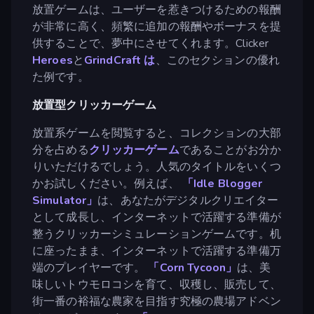
放置ゲームは、ユーザーを惹きつけるための報酬
が非常に高く、頻繁に追加の報酬やボーナスを提
供することで、夢中にさせてくれます。Clicker
Heroes
と
GrindCraft は
、このセクションの優れ
た例です。
放置型クリッカーゲーム
放置系ゲームを閲覧すると、コレクションの大部
分を占める
クリッカーゲーム
であることがお分か
りいただけるでしょう。人気のタイトルをいくつ
かお試しください。例えば、
「Idle Blogger
Simulator」
は、あなたがデジタルクリエイター
として成長し、インターネットで活躍する準備が
整うクリッカーシミュレーションゲームです。机
に座ったまま、インターネットで活躍する準備万
端のプレイヤーです。
「Corn Tycoon」
は、美
味しいトウモロコシを育て、収穫し、販売して、
街一番の裕福な農家を目指す究極の農場アドベン