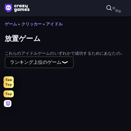
ゲーム
»
クリッカー
»
アイドル
放置ゲーム
これらのアイドルゲームのいずれかで成功するためにあなたの方
法を座って、アイドリング。あなたは、フィルタを使用して、最
ランキング上位のゲーム
新かつ最も人気のあるアイドルゲームを見つけることができる。
Top
Top
Top
Conveyor Idle
Cat Snack Bar
Idle Mining Empire
Farm Ring Idle
Firestone – Idle Clicker Online RPG
Obby Car Challenge: Drive
Human Clicker: Grow Organs
Obby: +1 Click Wall Breaker
Babel Tower
Idle Billionaire Tycoon
Planet Clicker 2
Capybara Clicker
Gear Factory
Crusher Clicker
Dungeon Descent
Obby: Click and Grow
Dungeons and Bags
Reckon Days
Money Ping Pong
Evil Tower
Divine Clash
Land Explorers: Merge & Build
Obby Plane Power Challenge: Fly
Wall Wars
SuperWEIRD
Furry Road
Idle Idle Gamedev
Idle Retro Arcade
Block Wall Destroyer
Obby Escape from Tsunami Brainrot