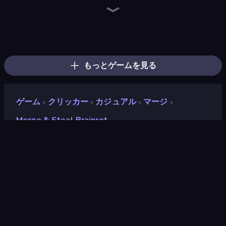
Lucky Brainrot Blocks Online
Brainrot Evolution: 2048 Merge Fight
Run and Jump for Brainrot
Baseball For Brainrot
Obby Escape from Tsunami Brainrot
Meeland.io
67 Steal a Brainrot Game
Plants vs Brain Zombies
Escape Lava for Brainrots!
Marble Merge: Steal Brainrot Game
Break a Lucky Egg Brainrots
Collect Brainrot Egg
Obby Brainrot Merge
Obby: Break Rocks For Brainrots
Break a Lucky Blocks with Brainrots
Grow A Garden | Growden.io
Escape Cave For Brainrot
Escape Tsunami Brainrot
もっとゲームを見る
ゲーム
クリッカー
カジュアル
マージ
»
»
»
»
Merge & Steal Brainrot
Merge & Steal Brainrot
開発者
Mao Games
評価
9.0
(
過去6ヶ月間のデータに基づく
)
リリース日
2025年12月
最終更新
2026年1月