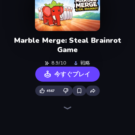
Marble Merge: Steal Brainrot
Game
8.9/10
戦略
今すぐプレイ
4567
Lucky Brainrot Blocks Online
Baseball For Brainrot
Merge & Steal Brainrot
Run and Jump for Brainrot
Brainrot Evolution: 2048 Merge Fight
Meeland.io
Obby: Break Rocks For Brainrots
Plants vs Brain Zombies
Escape Cave For Brainrot
Robby: Cross the Road for Brainrot
Steal Beanstalk for Brainrots
Break a Lucky Egg Brainrots
Collect Brainrot Egg
Obby Escape from Tsunami Brainrot
Obby - BrainWave
Obby Brainrot Merge
67 Steal a Brainrot Game
Shoot Brainrot