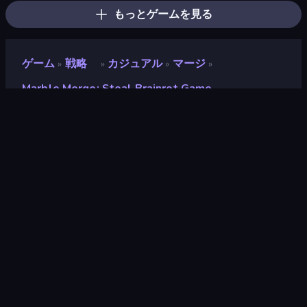
もっとゲームを見る
ゲーム
戦略
カジュアル
マージ
»
»
»
»
Marble Merge: Steal Brainrot Game
Marble Merge: Steal
Brainrot Game
開発者
Mao Games
評価
8.9
(
過去6ヶ月間のデータに基づく
)
リリース日
2026年1月
ゲームエンジン
Unity 6
プラットフォーム
ブラウザ（デスクトップ、モバイ
ル、タブレット）, CrazyGames
アプリ（iOS, Android）