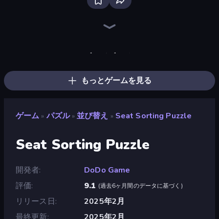
Screw Out: Bolts and Nuts
Piece of Cake: Merge and Bake
Piles of Mahjong
Single Line: Drawing Puzzle
Skydom
Paint Room Escape
Arrow Escape
ブロックブラスト
DOP Noob: Draw to Save
Emoji Puzzle!
Designville: Merge & Design
Thief Puzzle
Mansion Tale: Merge Secrets
Color Match
Knock Your Mind
Line Driver
The Visitor
Diamond Drawing by Numbers
もっとゲームを見る
ゲーム
パズル
並び替え
Seat Sorting Puzzle
»
»
»
Seat Sorting Puzzle
開発者
DoDo Game
評価
9.1
(
過去6ヶ月間のデータに基づく
)
リリース日
2025年2月
最終更新
2025年2月