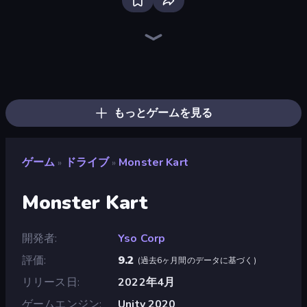
Ramp Car VS Police: CHASE
Racing Limits
Real Car Driving
Deadly Descent
Traffic Rider
Mad Pursuit
Deadly Rally
Hustle & Drift in ZIL
Racing in City
Parking Fury 3D: Side Hustle
Drive Quest
Tiny Cars
Stickman Skate: 360 Epic City
Moto Racing Club
Case Simulator: Cars
Grocery Kart
BMG: Ragdoll Playground
Madness Cars Destroy
もっとゲームを見る
ゲーム
ドライブ
Monster Kart
»
»
Monster Kart
開発者
Yso Corp
評価
9.2
(
過去6ヶ月間のデータに基づく
)
リリース日
2022年4月
ゲームエンジン
Unity 2020