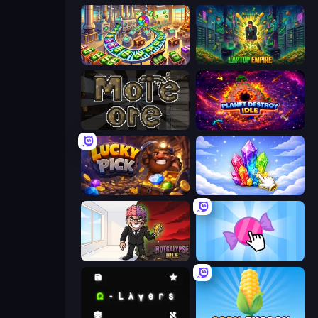
Money Factory: Tycoon Idle Game
Laptop Empire
More Ore
Planet Destroy Idle
Lucky Pick
Crystalia Idle Clicker
Rotcalypse: Idle Incremental
Candy Clicker 2