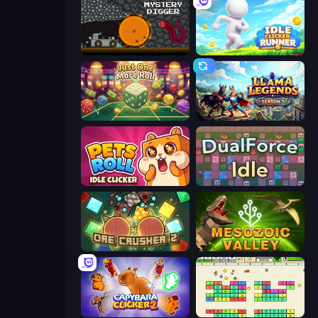
Mystery Digger
Idle Clicker Runner
Just One More Roll
Llama Legends
Pets Roll: Idle Clicker
DualForce Idle
OreCrusher 2
Cell to Singularity: Mesozoic Valley
Capybara Clicker 2
Idle Breakout