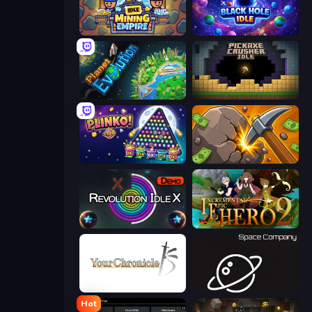
Idle Mining Empire
Black Hole Idle
Planet Evolution: Idle Clicker
Pickaxe Crusher Idle
PLINKO!
Mine Clicker
Revolution Idle X
Incremental Epic Hero 2
Your Chronicle
Space Company
Hot