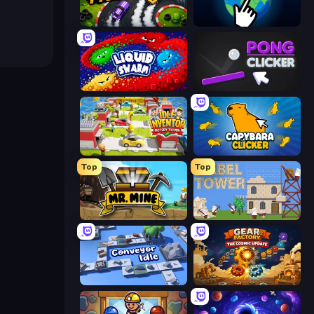
Drift Tycoon
Planet Clicker 2
Liquid Swarm
Pong Clicker
Idle Inventor
Capybara Clicker
Top
Top
Mr. Mine
Babel Tower
Conveyor Idle
Gear Factory