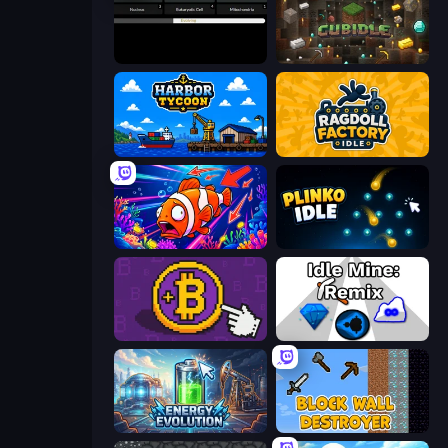
Evolve
Cubidle
Harbor Tycoon
Ragdoll Factory Idle
Fish Catch Idle
Plinko Idle
Money Maker
Idle Mine: Remix
Energy Evolution
Block Wall Destroyer