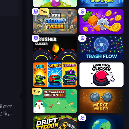
Clicker Heroes
Human Clicker: Grow Organs
Top
Leek Factory Tycoon
Farm Ring Idle
Crusher Clicker
Trash Flow
Pumpkin Defense: Merge Cannon
Click Click Clicker
Top
量のマ
The MachinEGG
Merge Miner
と進歩