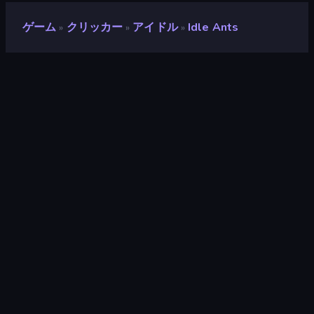
ゲーム
クリッカー
アイドル
Idle Ants
»
»
»
Idle Ants
評価
9.0
(
過去6ヶ月間のデータに基づく
)
リリース日
2019年5月
ゲームエンジン
HTML5
プラットフォーム
ブラウザ（デスクトップ、モバイ
ル、タブレット）, CrazyGames
アプリ（iOS, Android）
クリッカー
294
増分
336
動物
166
管理
163
アイドル
391