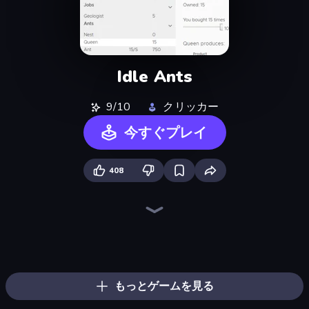
Idle Ants
9/10
クリッカー
今すぐプレイ
408
The MachinEGG
Farm Ring Idle
Human Clicker: Grow Organs
Idle Mining Empire
Gear Factory
Conveyor Idle
Babel Tower
Crusher Clicker
Capybara Clicker
Block Wall Destroyer
Planet Clicker 2
Revolution Idle X
Gun Bounce Idle
Ragdoll Factory Idle
BitCoiner
Black Hole Idle
Mine Clicker
Idle Clicker Runner
もっとゲームを見る