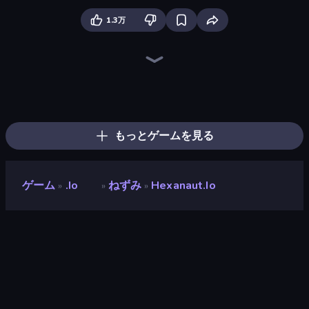
1.3万
Holey.io Battle Royale
Cubes 2048.io
Gulper.io
Hungry Ocean: Eat, Feed and Grow Fish
Gold Rush Arena
Worms.Zone
Tall.io
Snake Clash.io
Giant Rush!
TileMan.io
EvoWars.io
Noob Snake 2048
EpicBallz.io
Numbers Arena
Snake Merge: Idle & io Zone
Qube 2048
SeaDragons.io
Worm Hunt
もっとゲームを見る
ゲーム
.io
ねずみ
Hexanaut.io
»
»
»
Hexanaut.io
開発者
Exodragon
評価
8.8
(
過去6ヶ月間のデータに基づく
)
リリース日
2022年3月