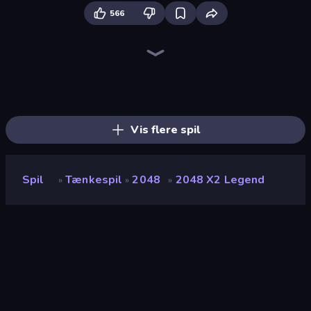
566
Piles of Mahjong
Skydom
Arrow Escape
Piece of Cake: Merge and Bake
Skydom: Reforged
Screw Out: Bolts and Nuts
Mahjongg Solitaire
Wood Block Journey
Block Blaster
Match Arena
Mahjong Puzzle: Tile Match
2048 Merge Blocks
Tasty Match: Mahjong Pairs
TenTrix
2048
Merge Fruits
Color Water Sort 3D
Candy Riddles
Vis flere spil
Spil
Tænkespil
2048
2048 X2 Legend
»
»
»
2048 X2 Legend
Udvikler
inlogic.sk
Bedømmelse
9,2
(
baseret på de seneste 6 måneder
)
Udgivet
marts 2026