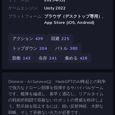
ゲームエンジン
Unity 2022
プラットフォーム
ブラウザ（デスクトップ専用）,
App Store (iOS, Android)
アクション
439
回避
225
トップダウン
204
バトル
380
防衛
143
生存
241
集める
428
Drone.io - AI Survivorは、HackGPTのAI蜂起との戦争
で強力なドローン部隊を指揮するサバイバルゲーム
です。艦隊を編成し、素早く適応し、リアルタイム
の戦術的戦闘で容赦ないロボットの脅威を粉砕しよ
う。黙示録を阻止するには、鋭い反射神経、大胆な
戦略、そして容赦ない火力が必要です。