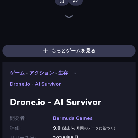
Bloxd.io
Ragdoll Archers
EvoWars.io
Veck.io
Piece of Cake: Merge and Bake
Racing Limits
Traffic Rider
Mahjongg Solitaire
Screw Out: Bolts and Nuts
Words of Wonders
Piles of Mahjong
Designville: Merge & Design
Miniblox
Space Waves
Stickman Clash
SkillWarz
Fortzone Battle Royale
Arrow Escape
もっとゲームを見る
ゲーム
アクション
生存
»
»
»
Drone.io - AI Survivor
Drone.io - AI Survivor
開発者
Bermuda Games
評価
9.0
(
過去6ヶ月間のデータに基づく
)
リリース日
2025年5月