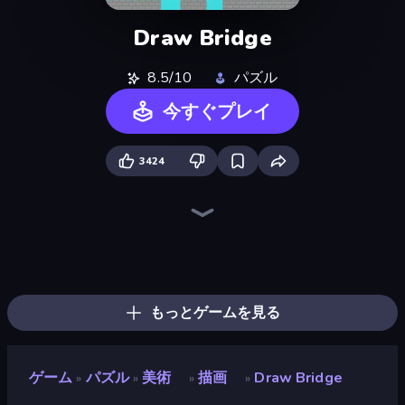
Draw Bridge
8.5/10
パズル
今すぐプレイ
3424
Draw Climber
Draw Crash Race
One Line
Doodle Road
Screamals
Draw Line
Bouncy Motors
Merge & Construct
Car Drawing Game
Draw To Smash!
Draw Bridge Puzzle
Eggy Car
Line Rider
Save My Pets
Chicken Scream
Hungry Frog
Syder Hyper Drive
Gomu Goman
もっとゲームを見る
ゲーム
パズル
美術
描画
Draw Bridge
»
»
»
»