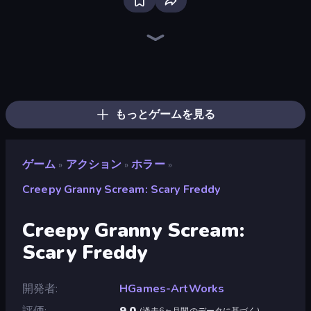
Fortzone Battle Royale
Brainrot Arena Online
Stickman Rebirth
Throw a Lucky Block
99 Nights (Bloxd.io)
War the Knights
Obby: Dig Brainrots
Krampus
Haunted School
Surf GO Parkour
Boom Slingers ReBoom
Who Dies Last?
Space Wars Battleground
Lost Dungeon
Dye Hard
Boom!
Mr. Dude: Online Multiverse Challenge
Zombie Road
もっとゲームを見る
ゲーム
アクション
ホラー
»
»
»
Creepy Granny Scream: Scary Freddy
Creepy Granny Scream:
Scary Freddy
開発者
HGames-ArtWorks
評価
9.0
(
過去6ヶ月間のデータに基づく
)