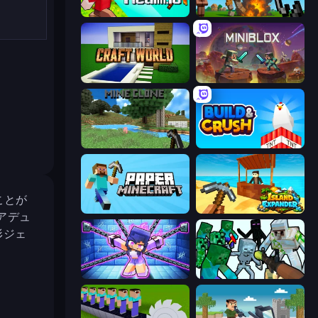
CubeRealm.io
Noob Fuse
Craft World
Miniblox
Mine Clone
Build and Crush
ことが
Paper Minecraft
Island Expander
アデュ
形ジェ
Mini Mine
Mine Shooter: Save Your World