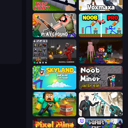
Trap Craft
Voxmaxa
Playground
DOP Noob: Draw to Save
Last Play: Ragdoll Sandbox
ZombieCraft
Skyland Survive With Noob!
Noob Miner: Escape From Prison
Voxel Playground: Ragdoll Noob
Skibidi Toilets: Infection