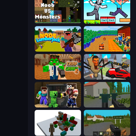
Noob VS Monsters
Noob Gigachad: Parkour Tricks Challenge
Idle Noob Lumberjack
Noob Tower Defense
Trap Craft 2
Cars vs Skibidi Toilet
Noob Trolls Pro
ShooterZ
Craft Destroy
ZombieCraft.io