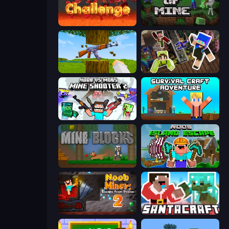
Pixel Mine Challenge
War of Mine
Mine Shooter 3D
Only Up Craft
Mine Shooter 2: Noob vs Mobs
Survival Craft Adventure
Mine Blocks
Noob: Island Escape
Noob Miner 2: Escape From Prison
SantaCraft