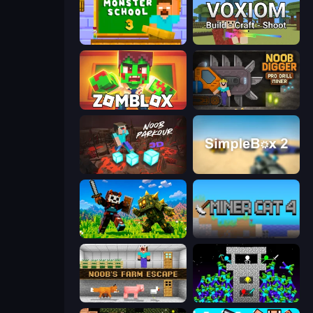
Monster School 3
Voxiom.io
Zomblox
Noob Digger: Pro Drill Miner
Noob Parkour 3D
SimpleBox 2
CraftSlayer: Apocalypse
Miner Cat 4
Noob's Farm Escape
Stick Epic Fighter