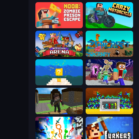
Noob: Zombie Prison Escape
Crazy Motorcycle
Medieval Arena
ZooCraft
Noob vs Pro 4: Lucky Block
Monster School Herobrine Siren Head
Block Pixel Gun Apocalypse 3
Stick Fighter vs Zombies