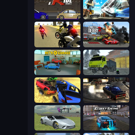
Create-A-Ride
Real Drift World
3D Moto Simulator 2
Demolition Derby 2
Retro Garage
Taiga Car Driver
Car Crash Simulator Royale
City Classic Car Driving: 131
Sports Cars Driver
Street Racing: Open World