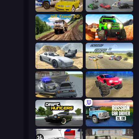
Crazy Car Stunts
Derby Crash 5
Hill Travel 3D
Offroad Life 3D
Derby Crash 2
Derby Crash 3
RCC City Racing
Monster Cars: Ultimate Simulator
Drift Hunters
Russian Car Driver ZIL 130