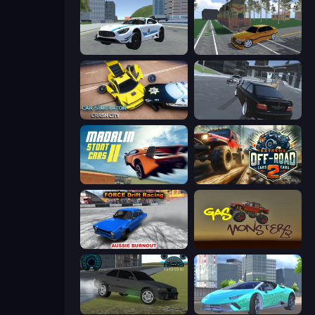
Crazy Stunt Cars 2
Obby: Car Crash Sandbox
Car Simulator: Crash City
Transporter Hot Pursuit
Madalin Stunt Cars 2
Extreme Offroad Cars 2
Force Drift Racing: Aussie Burnout
Gas Monsters
Drift Runner 3D
Real City Driver