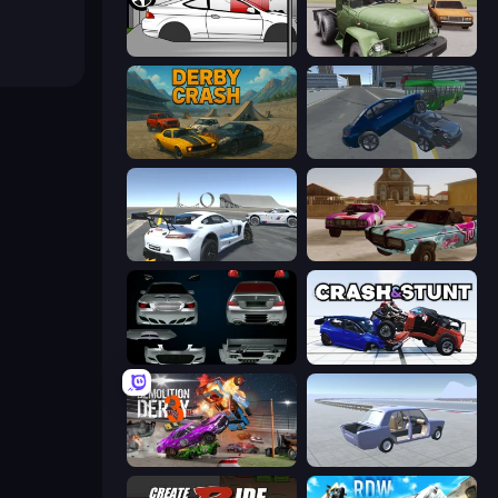
Drag Racer V2
Truck Driver Easy Road
Derby Crash
Offroader V6
Crazy Stunt Cars Multiplayer
Village Car Stunts
Decorate My BMW M5
Crash & Stunt
Demolition Derby 3
Car Tuning Simulator