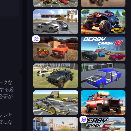
Evolution Factor
Ultimate Truck Driving Simulator 2020
Gearshift One
Offroad Island
DriveTown
Derby Crash 4
ークな
4x4 Offroader
Taz Mechanic Simulator
する必
必要が
Wrong Way
Offroad Masters Challenge
ジンと
官にな