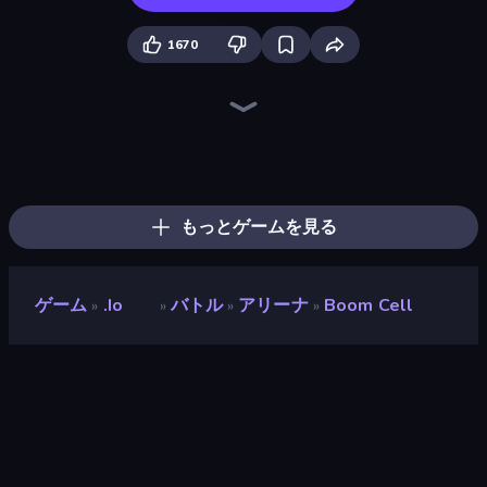
1670
Holey.io Battle Royale
Cubes 2048.io
Tall.io
EpicBallz.io
Giant Rush!
Hexanaut.io
Numbers Arena
Hungry Ocean: Eat, Feed and Grow Fish
Gold Rush Arena
Gulper.io
Snake Clash.io
Bloxd.io
Road Battle: Gather the Gang
Helix Snake
Worms.Zone
Noob Snake 2048
Qube 2048
Snake Merge: Idle & io Zone
もっとゲームを見る
ゲーム
.io
バトル
アリーナ
Boom Cell
»
»
»
»
Boom Cell
開発者
Onki Games
評価
9.3
(
過去6ヶ月間のデータに基づく
)