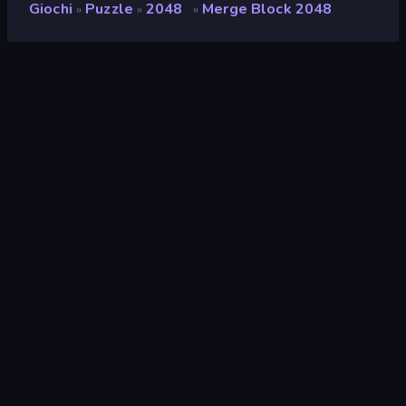
Giochi
Puzzle
2048
Merge Block 2048
»
»
»
Merge Block 2048
Sviluppatore
CodersElectronics
Valutazione
9,0
(
negli ultimi 6 mesi
)
Rilasciato
febbraio 2023
Motore di gioco
Unity 2021
Piattaforme
Browser (desktop, mobile,
tablet), App CrazyGames
(Android), App Store (Android)
Orientamento
Ritratto
Puzzle
566
Mobile
2357
2048
28
Logica
454
Mouse
1557