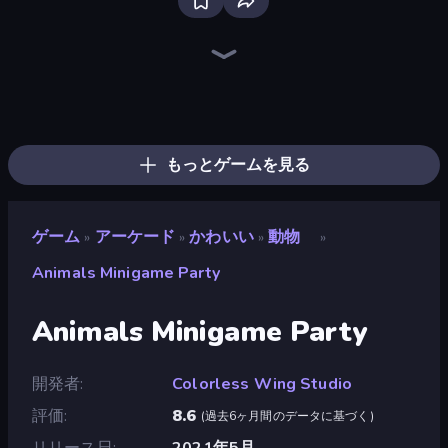
Bloxd.io
Ragdoll Archers
EvoWars.io
Piece of Cake: Merge and Bake
Veck.io
Racing Limits
Traffic Rider
Mahjongg Solitaire
Screw Out: Bolts and Nuts
Words of Wonders
Piles of Mahjong
Designville: Merge & Design
Miniblox
Space Waves
Stickman Clash
SkillWarz
Fortzone Battle Royale
Arrow Escape
もっとゲームを見る
ゲーム
アーケード
かわいい
動物
»
»
»
»
Animals Minigame Party
Animals Minigame Party
開発者
Colorless Wing Studio
評価
8.6
(
過去6ヶ月間のデータに基づく
)
リリース日
2021年5月