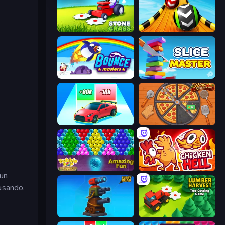
Stone Grass: Mowing Simulator
Sky Balls 3D
Bouncemasters
Slice Master
Upgrade the Supercar 3D
Ring Restaurant
Bubble Pop Legend
Chicken Hell
 un
 usando,
Furry Road
Lumber Harvest: Tree Cutting Game