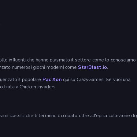
i
molto influenti che hanno plasmato il settore come lo conosciamo 
luenzato numerosi giochi moderni come
StarBlast.io
.
fluenzato il popolare
Pac Xon
qui su CrazyGames. Se vuoi una
occhiata a Chicken Invaders.
mi classici che ti terranno occupato oltre all'epica collezione di 