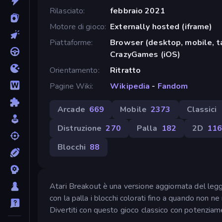
Rilasciato
febbraio 2021
Motore di gioco
Externally hosted (iframe)
Piattaforme
Browser (desktop, mobile, t
CrazyGames (iOS)
Orientamento
Ritratto
Pagine Wiki
Wikipedia
-
Fandom
Arcade
669
Mobile
2373
Classici
Distruzione
270
Palla
182
2D
11
Blocchi
88
Atari Breakout è una versione aggiornata del legg
con la palla i blocchi colorati fino a quando non ne
Divertiti con questo gioco classico con potenziame