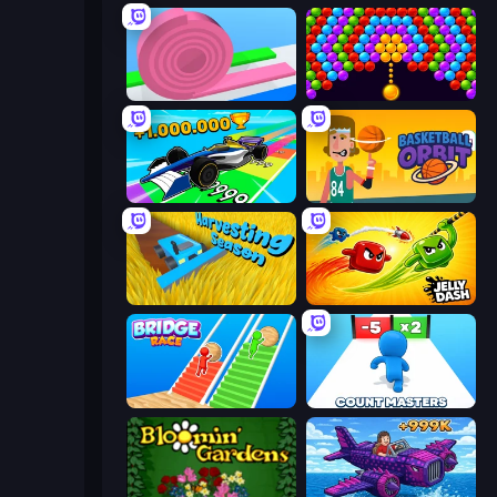
Layers Roll
Bubble Story
Obby Car Challenge: Drive
Basketball Orbit
Harvesting Season
Jelly Dash
Bridge Race
Count Masters: Stickman Games