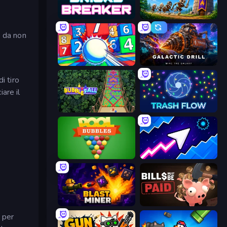
Bricks Breaker
Mage Castle Idle Defense
o da non
Entropy
Galactic Drill
i tiro
are il
Bubble Fall
Trash Flow
Pool Bubbles
Space Waves
Blast Miner
Bills Must Be Paid
 per