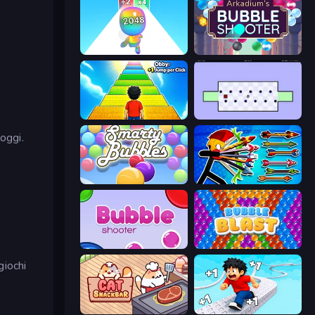
Man Runner 2048
Arkadium's Bubble Shooter
Obby: +1 Jump per Click
World's Hardest Game
oggi.
Smarty Bubbles
Archer Ragdoll Masters
Bubble Shooter
Bubble Blast
giochi
Cat Snack Bar
Speed per Click: Obby