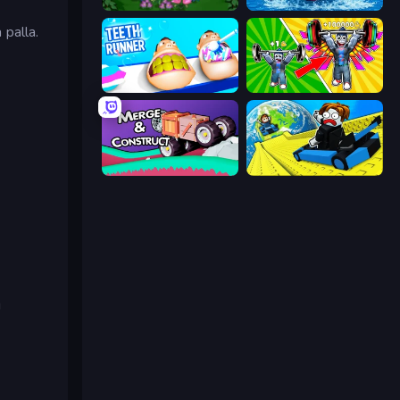
Blooming Gardens
Obby Plane Power Challenge: Fly
 palla.
Teeth Runner
Obby: Gym Simulator, Escape
Merge & Construct
Cart Ride Danger Mount
i