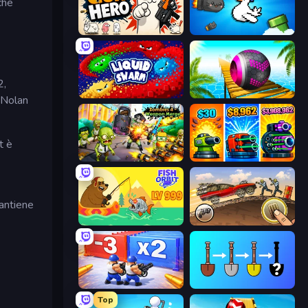
che
Gun Hero: Cat Survival
Honk
2,
Liquid Swarm
Rolling Balls Sea Race
 Nolan
t è
Zombies 4 Weapon Merge
Pumpkin Defense: Merge Cannon
antiene
Fish Orbit
Earn to Die: Zombie Ride
Battle Brigade
Merge Tools - Merge and Dig
Top