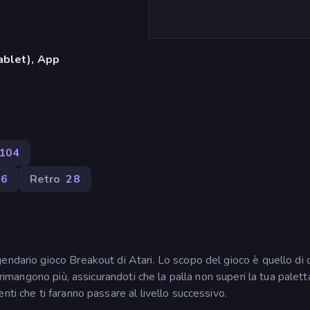
ablet), App
104
66
Retro
28
endario gioco Breakout di Atari. Lo scopo del gioco è quello di c
 rimangono più, assicurandoti che la palla non superi la tua palett
nti che ti faranno passare al livello successivo.