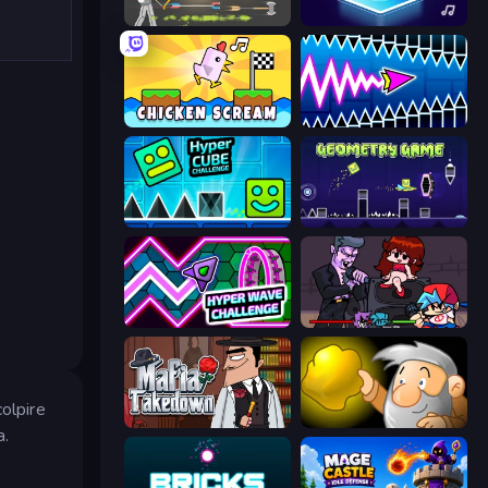
Ragdoll Archers
Tile Jumper 3D
Chicken Scream
Wave Dash: Geometry Arrow
Hyper Cube Challenge
Geometry Game
Hyper Wave Challenge
Friday Night Funkin'
olpire
Mafia Takedown
Gold Miner
a.