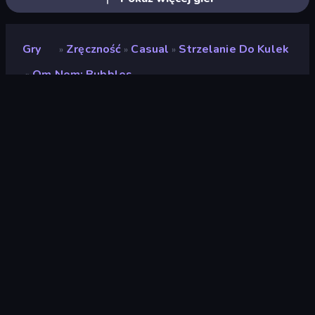
Gry
Zręczność
Casual
Strzelanie Do Kulek
»
»
»
Om Nom: Bubbles
»
Om Nom: Bubbles
Deweloper
Famobi
Ocena
8,7
(
na podstawie ostatnich 6 miesięcy
)
Wydany
listopad 2021
Silnik gry
HTML5
Platformy
Przeglądarka (komputer stacjonarny,
telefon komórkowy, tablet),
Aplikacja CrazyGames (iOS, Android)
Orientacja
Poziomy / Pionowy