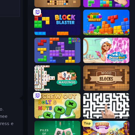
Wood Block Journey
BlockBuster Puzzle
Block Blaster
Puzzle Block Master
Blocks and that’s it
Designville: Merge & Design
Mahjongg Solitaire
Wood Blocks
o.
inee
Screw Out: Bolts and Nuts
Arrow Escape: Puzzle
tress e
Top