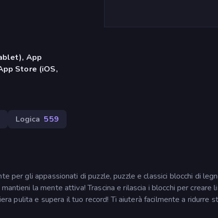
ablet), App
App Store (iOS,
Logica
559
e per gli appassionati di puzzle, puzzle e classici blocchi di legn
antieni la mente attiva! Trascina e rilascia i blocchi per creare l
iera pulita e supera il tuo record! Ti aiuterà facilmente a ridurre s