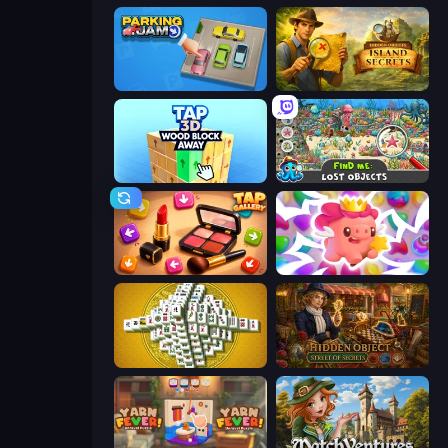
Parking Jam
Hidden Objects: Island Secrets
Tap 3D Wood Block Away
Find Me: Lost Objects
Tap Gallery
Match Arena
Mahjong Tower
Hidden Object: Street Of Secrets