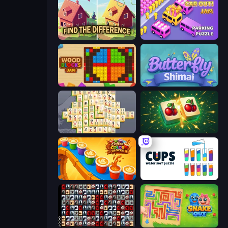
Find The Difference
Car OUT! Jam Parking Puzzle
Wood Blocks Jam
Butterfly Shimai
Mahjong Online
Mahjong Puzzle: Tile Match
Coffee Color Blocks
Cups - Water Sort Puzzle
War Mahjong
Snake Out: Maze Escape