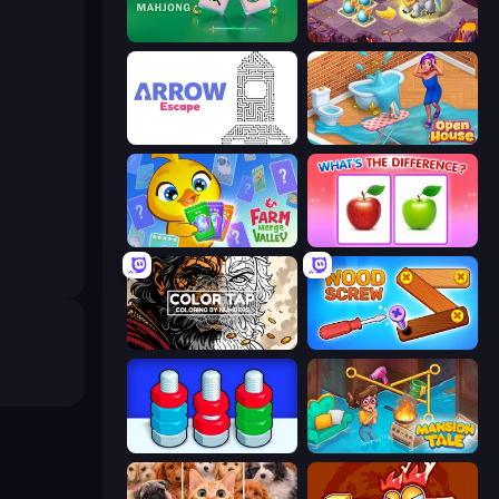
Piles of Mahjong
Mergest Kingdom
Arrow Escape
Open House
Farm Merge Valley
What's The Difference?
Color Tap: Coloring by Numbers
Wood Screw: Bolts Puzzle
Nuts Puzzle: Sort By Color
Mansion Tale: Merge Secrets