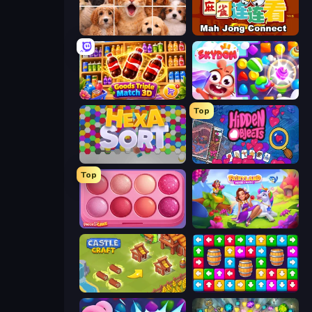
Jigpic Solitaire
Mahjong Connect (Legacy)
Goods Triple Match 3D
Skydom
Top
Hexa Sort
Hidden Objects
Top
Piece of Cake: Merge and Bake
Fairyland Merge & Magic
Castle Craft
Tap Away Story