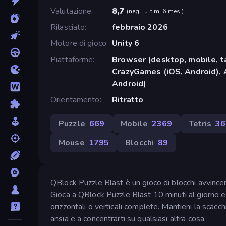
Valutazione
8,7
(
negli ultimi 6 mesi
)
Rilasciato
febbraio 2026
Motore di gioco
Unity 6
Piattaforme
Browser (desktop, mobile, t
CrazyGames (iOS, Android), 
Android)
Orientamento
Ritratto
Puzzle
669
Mobile
2369
Tetris
36
Mouse
1795
Blocchi
89
QBlock Puzzle Blast è un gioco di blocchi avvincent
Gioca a QBlock Puzzle Blast 10 minuti al giorno e m
orizzontali o verticali complete. Mantieni la scacch
ansia e a concentrarti su qualsiasi altra cosa.