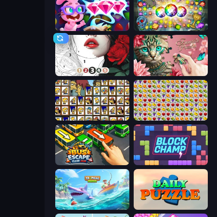
Skydom: Reforged
Forgotten Treasure 2
Numicolor
Favorite Puzzles
Tiles of the Simpsons
Same Game Fruit Collapse
Bus Escape: Clear Jam
Block Champ
Tropical Merge
Daily Puzzle