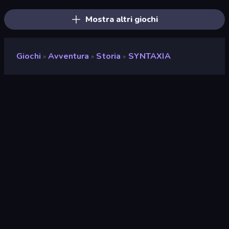
Mostra altri giochi
Giochi
Avventura
Storia
SYNTAXIA
»
»
»
SYNTAXIA
Valutazione
9,5
(
negli ultimi 6 mesi
)
Rilasciato
febbraio 2025
Ultimo aggiornamento
luglio 2026
Motore di gioco
Unity 6
Piattaforme
Browser (desktop, mobile,
tablet), App CrazyGames
(Android), Steam
Orientamento
Panoramica