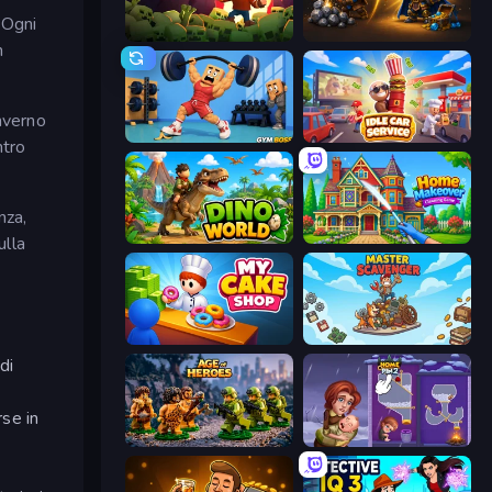
 Ogni
Zombie Road
Gothic Story RPG
n
nverno
Gym Boss
Idle Car Service: Tycoon
ntro
nza,
Dino World
Home Makeover Cleaning Game
ulla
My Cake Shop
Master Scavenger
di
rse in
Age of Heroes
Home Pin 2
e