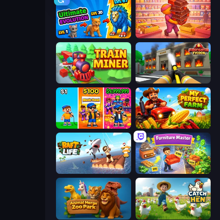
Ultimate Evolution
Candy Packing Store
Train Miner
Obby: Firefighter Tycoon
Music Band
My Perfect Farm
Raft Life
Furniture Master: Idle Tycoon
Animal Merge Zoo Park
Catch the Hen