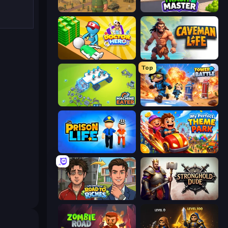
Army Base Of America
Trash Master
Doctor Hero
Caveman Life
Top
Machine Eater
Tower Battle
Prison Life
My Perfect Theme Park
Life Simulator: Road to Riches
Stronghold Dude
r