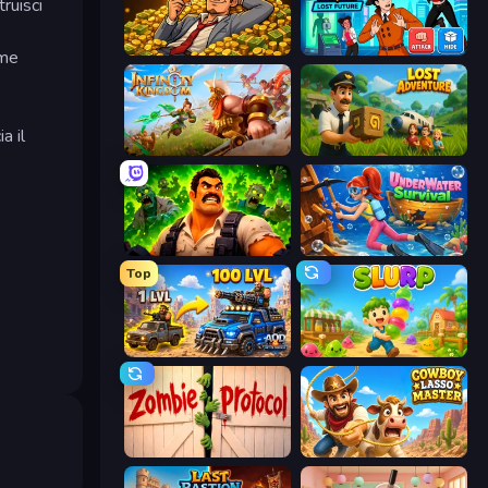
ruisci
Idle Billionaire Tycoon
Detective IQ 3
ome
a il
Infinity Kingdom
Lost Adventure
Zombie Lab Escape
Underwater Survival
Top
AOD - Art Of Defense
Slurp
Zombie Protocol
Cowboy Lasso Master