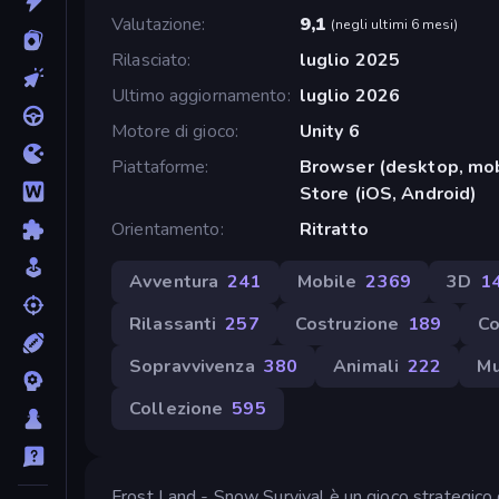
Valutazione
9,1
(
negli ultimi 6 mesi
)
Rilasciato
luglio 2025
Ultimo aggiornamento
luglio 2026
Motore di gioco
Unity 6
Piattaforme
Browser (desktop, mob
Store (iOS, Android)
Orientamento
Ritratto
Avventura
241
Mobile
2369
3D
1
Rilassanti
257
Costruzione
189
Co
Sopravvivenza
380
Animali
222
Mu
Collezione
595
Frost Land - Snow Survival è un gioco strategico di