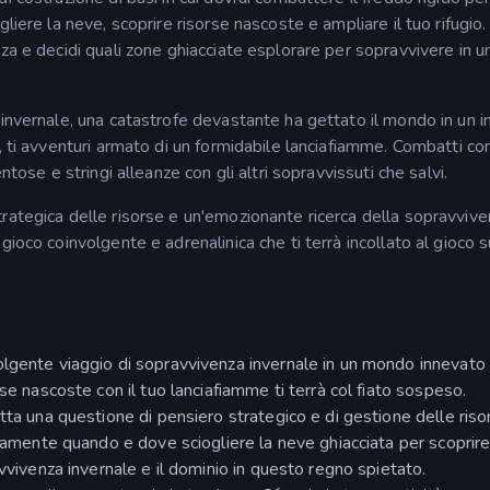
liere la neve, scoprire risorse nascoste e ampliare il tuo rifugio.
za e decidi quali zone ghiacciate esplorare per sopravvivere in u
 invernale, una catastrofe devastante ha gettato il mondo in un i
, ti avventuri armato di un formidabile lanciafiamme. Combatti co
ntose e stringi alleanze con gli altri sopravvissuti che salvi.
rategica delle risorse e un'emozionante ricerca della sopravvive
ioco coinvolgente e adrenalinica che ti terrà incollato al gioco s
olgente viaggio di sopravvivenza invernale in un mondo innevato 
se nascoste con il tuo lanciafiamme ti terrà col fiato sospeso.
tta una questione di pensiero strategico e di gestione delle riso
ntamente quando e dove sciogliere la neve ghiacciata per scoprir
vvivenza invernale e il dominio in questo regno spietato.