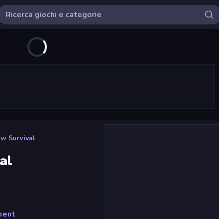
ow Survival
al
ment