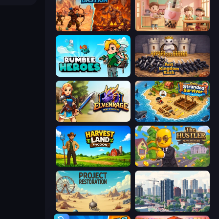
Last Bastion
Boba Shop
Rumble Heroes
Ant Kingdom Rush
Elvenrage
Obby Stranded Survivor
Harvest Land Tycoon
The Hustler
Project Restoration
SuperCity 3D