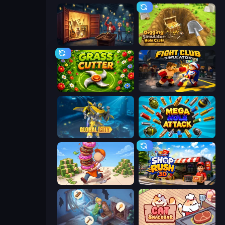
Container Auction
Digging Simulator: Hole Craft
Grass Cutter
Fight Club Simulator
Global City
Mega Hole Attack
Donut Place
Shop Rush 3D