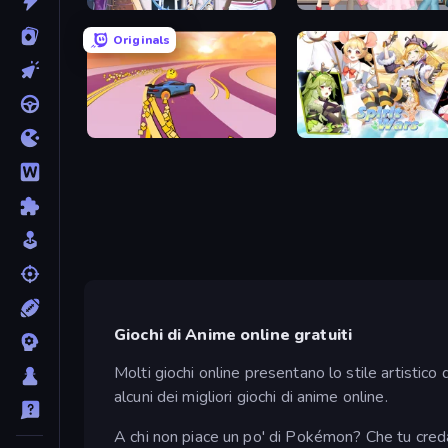
Fantasy Avatar Anime Dress Up
Anime Girls Dress Up Ga
Originals
Sky Car Drift
Spirit Wars
Giochi di Anime online gratuiti
Molti giochi online presentano lo stile artistic
alcuni dei migliori giochi di anime online.
A chi non piace un po' di Pokémon? Che tu creda 