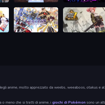
mes
Rhythm Capture
Pong-Runga
Goddess Connect
Merge Rush Z
o degli anime, molto apprezzato da weebs, weeaboos, otakus e altr
o meno che si tratti di anime, i
giochi di Pokémon
sono un alt