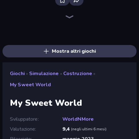
Bloxd.io
Ragdoll Archers
EvoWars.io
Veck.io
Piece of Cake: Merge and Bake
Racing Limits
Traffic Rider
Mahjongg Solitaire
Screw Out: Bolts and Nuts
Words of Wonders
Piles of Mahjong
Designville: Merge & Design
Miniblox
Space Waves
Stickman Clash
SkillWarz
Fortzone Battle Royale
Arrow Escape
Mostra altri giochi
Giochi
Simulazione
Costruzione
»
»
»
My Sweet World
My Sweet World
Sviluppatore
WorldNMore
Valutazione
9,4
(
negli ultimi 6 mesi
)
Rilasciato
maggio 2023