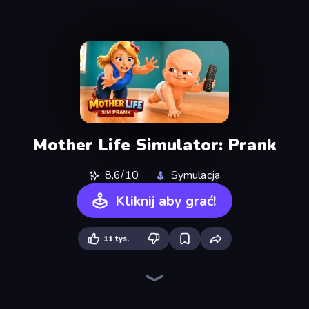
Mother Life Simulator: Prank
8,6/10
Symulacja
Kliknij aby grać!
11 tys.