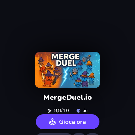
MergeDuel.io
8,8/10
.io
Gioca ora