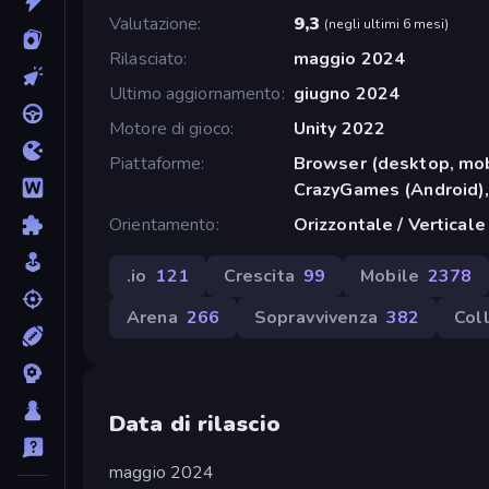
Valutazione
9,3
(
negli ultimi 6 mesi
)
Rilasciato
maggio 2024
Ultimo aggiornamento
giugno 2024
Motore di gioco
Unity 2022
Piattaforme
Browser (desktop, mob
CrazyGames (Android),
Orientamento
Orizzontale / Verticale
.io
121
Crescita
99
Mobile
2378
Arena
266
Sopravvivenza
382
Col
Data di rilascio
maggio 2024