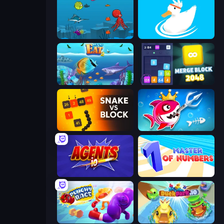
Fish Eat Fishes
Ducklings
Let Me Eat 2: Feeding Madness
Merge Block 2048
Snake VS Block
Fish Stab Getting Big
Agents.io
Master of Numbers
Punchy Race
DuckPark.io