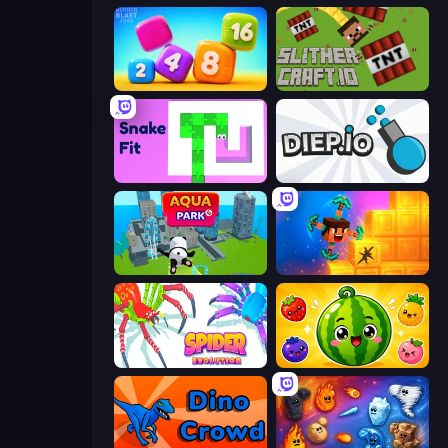
Number Blast 2048
SlitherCraft.io
Snake Fit
Diep.io
Aquapark.io
Merge & Dig!
Spider Evolution: Runner Game
Watermelon Fruit Merge Saga