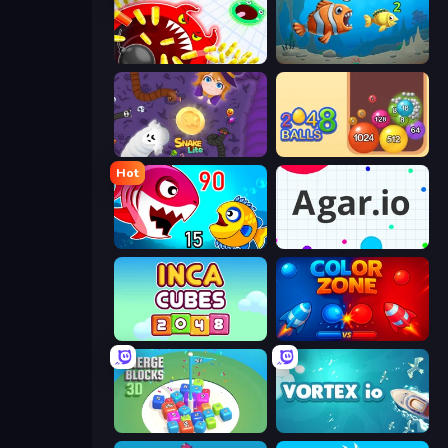
Holey.io Battle Royale
Hungry Ocean: Eat, Feed and Grow Fish
Snake Lite
Crazy 2048 Balls
Hot
Fish Eat Getting Big
Agar.io
Inca Cubes 2048
Color Zone
Merge Blocks 3D
Vortex.io