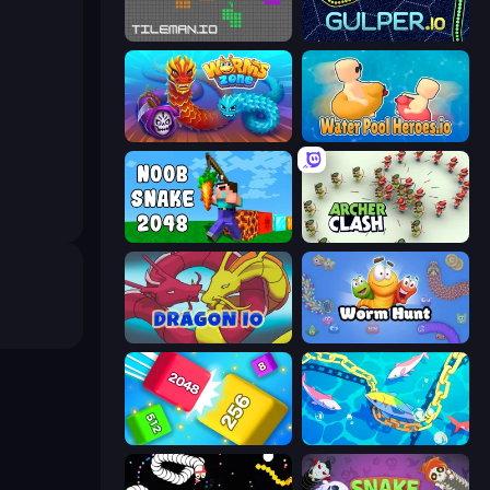
TileMan.io
Gulper.io
Worms.Zone
Water Pool Heroes.io
Noob Snake 2048
Archer Clash
Dragon.io
Worm Hunt
Qube 2048
Deep Sea Duel