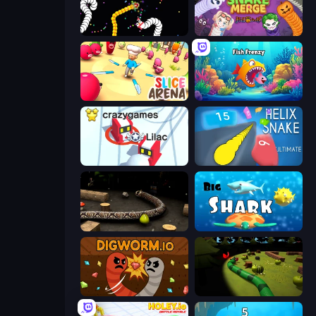
Worms.io
Snake Merge: Idle & io Zone
Slice Arena
Fish Frenzy
Snowball.io
Helix Snake
Snake 3D
Big Shark
Digworm.io
Axy Snake 3D