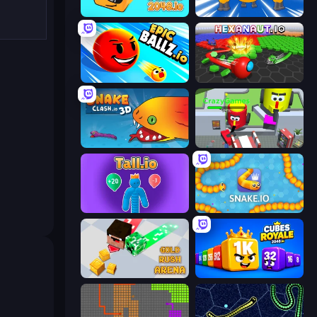
Cubes 2048.io
Numbers Arena
EpicBallz.io
Hexanaut.io
Snake Clash.io
CleanUp.IO
Tall.io
Snake.io
Gold Rush Arena
Cubes 2048 Royale