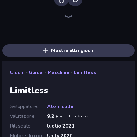
Bloxd.io
Ragdoll Archers
EvoWars.io
Piece of Cake: Merge and Bake
Veck.io
Traffic Rider
Racing Limits
Mahjongg Solitaire
Screw Out: Bolts and Nuts
Words of Wonders
Piles of Mahjong
Designville: Merge & Design
Space Waves
Miniblox
SkillWarz
Stickman Clash
Fortzone Battle Royale
Arrow Escape
Mostra altri giochi
Giochi
Guida
Macchine
Limitless
»
»
»
Limitless
Sviluppatore
Atomicode
Valutazione
9,2
(
negli ultimi 6 mesi
)
Rilasciato
luglio 2021
Motore di gioco
Unity 2020