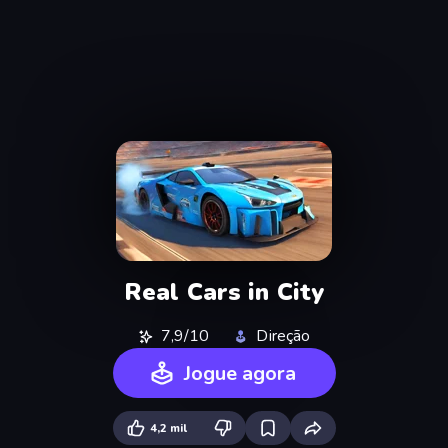
Real Cars in City
7,9/10
Direção
Jogue agora
4,2 mil