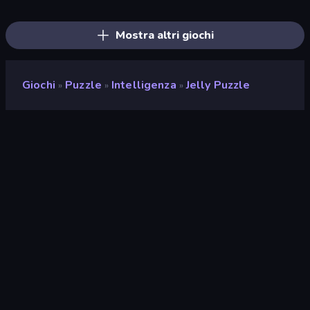
Color Water Sort 3D
Wood Block Journey
Fruit Merge: Juicy Drop Game
Puzzle Block Master
Little Fox: Bubble Spinner Pop
Skydom: Reforged
Sand Blocks
TenTrix
Diamond Dungeon: Match 3
Tile Match 3 Puzzle: Mahjong
Bubble Story
Match Arena
Mostra altri giochi
Giochi
Puzzle
Intelligenza
Jelly Puzzle
»
»
»
Jelly Puzzle
Sviluppatore
TenthEase Game
Valutazione
8,1
(
negli ultimi 6 mesi
)
Rilasciato
aprile 2026
Motore di gioco
HTML5
Piattaforme
Browser (desktop, mobile,
tablet), App CrazyGames (iOS,
Android)
Orientamento
Panoramica