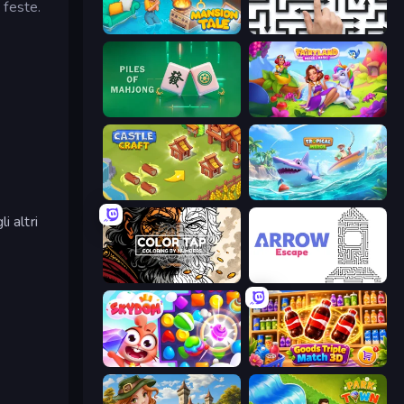
e feste.
Mansion Tale: Merge Secrets
Arrow Escape: Puzzle
Piles of Mahjong
Fairyland Merge & Magic
Castle Craft
Tropical Merge
i altri
Color Tap: Coloring by Numbers
Arrow Escape
Skydom
Goods Triple Match 3D