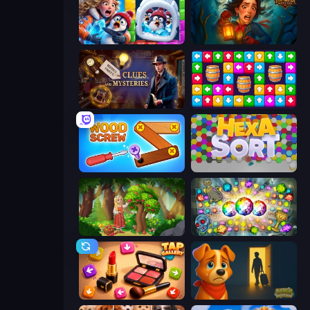
Captain Blast
Lamplighter: Merge & Magic
Hidden Object: Clues and Mysteries
Tap Away Story
Wood Screw: Bolts Puzzle
Hexa Sort
Northern Merge
Forgotten Treasure 2
Tap Gallery
Ranch Adventures