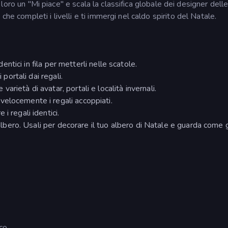
ai loro un "Mi piace" e scala la classifica globale dei designer dell
he completi i livelli e ti immergi nel caldo spirito del Natale.
dentici in fila per metterli nelle scatole.
 portali dai regali.
rietà di avatar, portali e località invernali.
elocemente i regali accoppiati.
i regali identici.
'albero. Usali per decorare il tuo albero di Natale e guarda come gl
oco