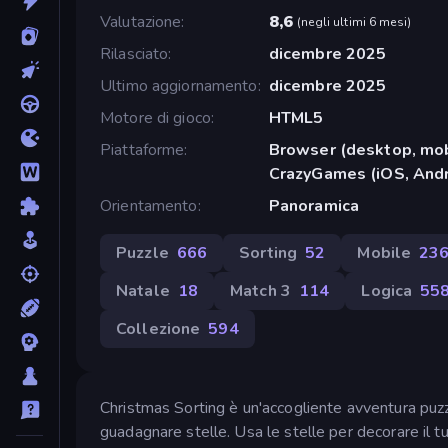
Valutazione
8,6
(
negli ultimi 6 mesi
)
Rilasciato
dicembre 2025
Ultimo aggiornamento
dicembre 2025
Motore di gioco
HTML5
Piattaforme
Browser (desktop, mob
CrazyGames (iOS, Andr
Orientamento
Panoramica
Puzzle
666
Sorting
52
Mobile
23
Natale
18
Match 3
114
Logica
55
Collezione
594
Christmas Sorting è un'accogliente avventura puzzle 
guadagnare stelle. Usa le stelle per decorare il 