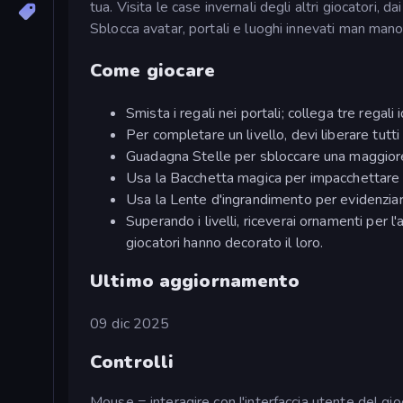
tua. Visita le case invernali degli altri giocatori, d
Sblocca avatar, portali e luoghi innevati man mano c
Come giocare
Smista i regali nei portali; collega tre regali i
Per completare un livello, devi liberare tutti i
Guadagna Stelle per sbloccare una maggiore va
Usa la Bacchetta magica per impacchettare v
Usa la Lente d'ingrandimento per evidenziare 
Superando i livelli, riceverai ornamenti per l
giocatori hanno decorato il loro.
Ultimo aggiornamento
09 dic 2025
Controlli
Mouse = interagire con l'interfaccia utente del gi