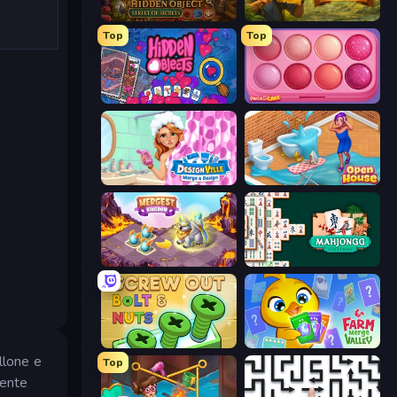
Hidden Object: Street Of Secrets
Hidden Objects: Island Secrets
Top
Top
Hidden Objects
Piece of Cake: Merge and Bake
Designville: Merge & Design
Open House
Mergest Kingdom
Mahjongg Solitaire
Screw Out: Bolts and Nuts
Farm Merge Valley
ellone e
Top
mente