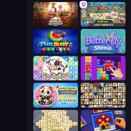
Merge Restaurant
Find Me: Lost Objects
Pixel Blast
Butterfly Shimai
Find The Cow
BlockBuster Puzzle
Unscrew Drop: Satisfying Puzzle
Tiles of the Simpsons