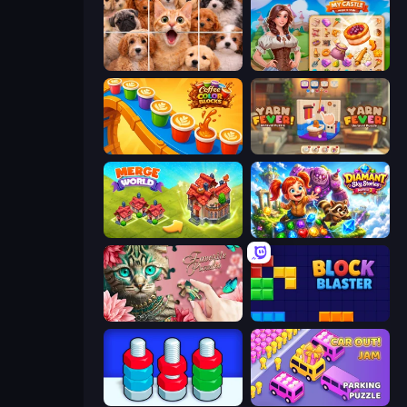
Jigpic Solitaire
My Castle: Merge & Story
Coffee Color Blocks
Yarn Fever! Unravel Puzzle
Merge World
Diamant: Sky Stories Match 3
Favorite Puzzles
Block Blaster
Nuts Puzzle: Sort By Color
Car OUT! Jam Parking Puzzle