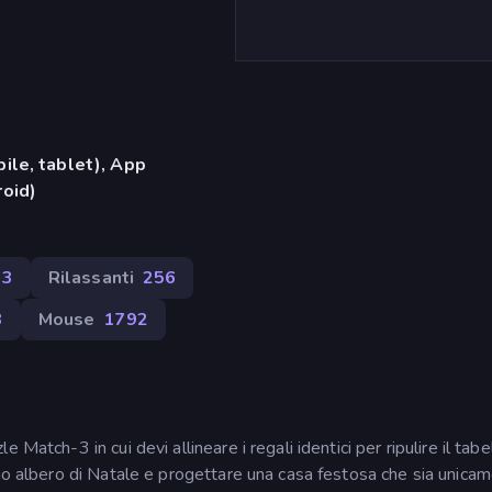
ile, tablet), App
oid)
63
Rilassanti
256
8
Mouse
1792
Match-3 in cui devi allineare i regali identici per ripulire il tab
tuo albero di Natale e progettare una casa festosa che sia unica