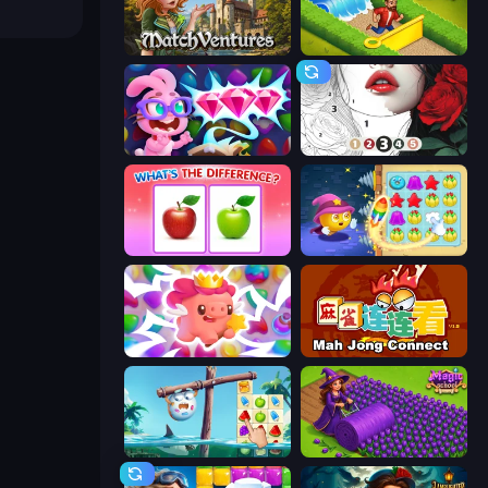
MatchVentures
Park Town
Skydom: Reforged
Numicolor
What's The Difference?
Candy Riddles
Match Arena
Mahjong Connect (Legacy)
Sugar Heroes
Magic School