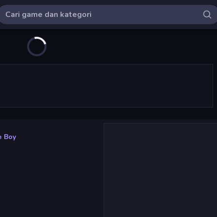
e Boy