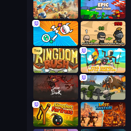
Day D Tower Rush
Epic Army Clash
Merge Knights!
Raid Heroes: Sword and Magic
Top
Kingdom Rush
Stick Ragdoll Battle Simulator
UnderDark: Defense
Stickman History Battle
Slingshot Fortress
Last Bastion