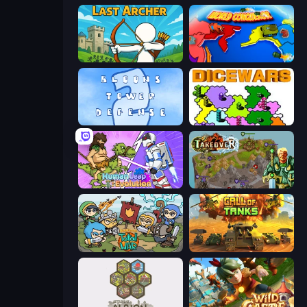
Last Archer
World Conqueror
Bloons Tower Defense 2
Dice Wars
Human Leap: Evolution
Takeover
Raid Heroes: Total War
Call of Tanks