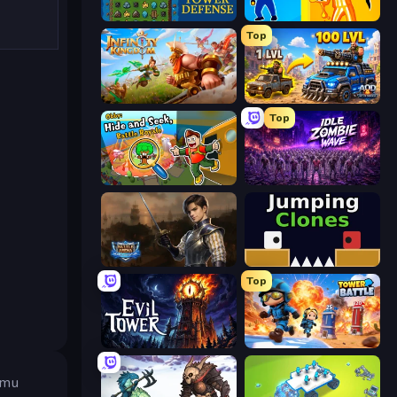
Tower Swap
Jailbreak: Hide or Attack!
Top
Infinity Kingdom
AOD - Art Of Defense
Top
Obby: Hide and Seek, Battle Royale
Idle Zombie Wave: Survivors
Battle Arena
Jumping Clones
Top
Evil Tower
Tower Battle
amu