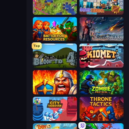
Hex Empire
Bobr Turbo: Craft Cars
Battle for Resources
Galaxy Control: 3D Strategy
Top
Bloons Tower Defense 4
Kiomet
WarLink: Crown & Clash
Zombie Protocol
City Takeover
Throne Tactics