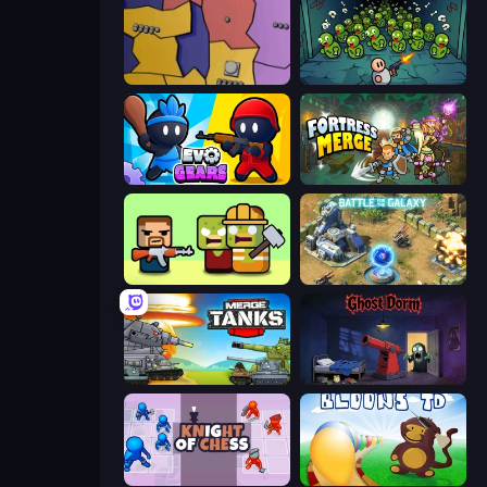
Compact Conflict
Base Defence
Evo Gears
Fortress Merge
Zombie Horde: Build & Survive
Battle for the Galaxy
Merge Master Tanks: Tank Wars
Ghost Dorm
Knight of Chess
Bloons Tower Defense