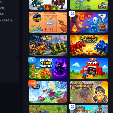
si
ir,
Dark Stones: Card Battle RPG
Machine Eater
asi
n keren
Dinosaurs Merge Master
Elemental Merge
Age of Heroes
Jurassic Merge: Dino Evolution
Merge Team Tactics
TimeWarriors
Hot
Kingdom of Pixels
Cursed Treasure 2