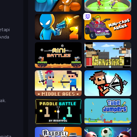
Drunken Boxing
Mini-Caps: Soccer
etapi
Anda
Drunken Duel 2
Mini-Caps: Arena
12 MiniBattles
Gangsters
Castle Wars: Middle Ages
Stick Archers Battle
ak.
Paddle Battle
Tube Jumpers
njata