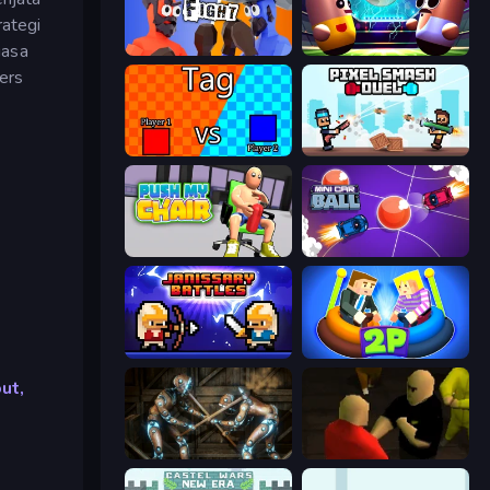
rategi
iasa
Ragdoll Fight
Pill Soccer
ers
2 Player Tag
Pixel Smash Duel
Push My Chair
Mini Car Ball
Janissary Battles
Ragdoll Arena 2 Player
ut,
Striker Dummies
Kuja