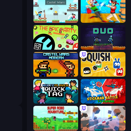
Castle Wars
Funny Ragdoll Wrestlers
The Epic Party
Duo
Castle Wars: Modern
Squish
Multiplayer Quick Tag
Stickman battle 1-4 Players
Super Robo - Adventure
Cubic Rush