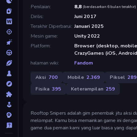
Penilaian
8,8
(
berdasarkan 6 bulan terakhir
)
Dirilis
Juni 2017
Terakhir Diperbarui
Januari 2025
Mesin game
Unity 2022
Platform
Browser (desktop, mobile,
CrazyGames (iOS, Android
halaman wiki
Fandom
Aksi
700
Mobile
2.369
Piksel
289
Fisika
395
Keterampilan
259
Rooftop Snipers adalah gim penembak jitu aksi 
melompat. Kamu bisa memainkan game ini dengan t
game dua pemain kami yang luar biasa yang dap