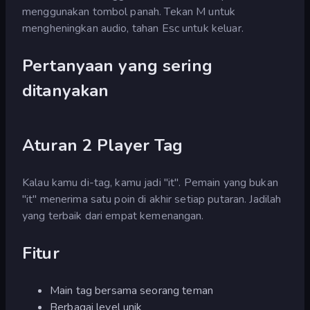
menggunakan tombol panah. Tekan M untuk
mengheningkan audio, tahan Esc untuk keluar.
Pertanyaan yang sering
ditanyakan
Aturan 2 Player Tag
Kalau kamu di-tag, kamu jadi "it". Pemain yang bukan
"it" menerima satu poin di akhir setiap putaran. Jadilah
yang terbaik dari empat kemenangan.
Fitur
Main tag bersama seorang teman
Berbagai level unik