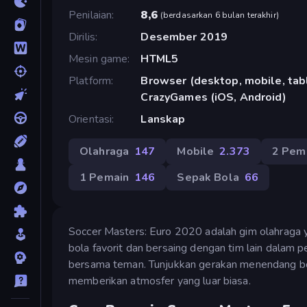
Penilaian
8,6
(
berdasarkan 6 bulan terakhir
)
Dirilis
Desember 2019
Mesin game
HTML5
Platform
Browser (desktop, mobile, tabl
CrazyGames (iOS, Android)
Orientasi
Lanskap
Olahraga
147
Mobile
2.373
2 Pem
1 Pemain
146
Sepak Bola
66
Soccer Masters: Euro 2020 adalah gim olahraga
bola favorit dan bersaing dengan tim lain dalam
bersama teman. Tunjukkan gerakan menendang bol
memberikan atmosfer yang luar biasa.