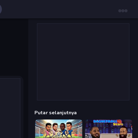
Putar selanjutnya