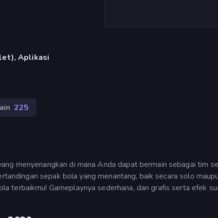
et), Aplikasi
ain
225
 yang menyenangkan di mana Anda dapat bermain sebagai tim s
 pertandingan sepak bola yang menantang, baik secara solo maup
a terbaikmu! Gameplaynya sederhana, dan grafis serta efek su