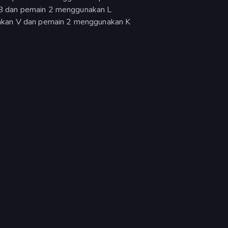
B dan pemain 2 menggunakan L
akan V dan pemain 2 menggunakan K