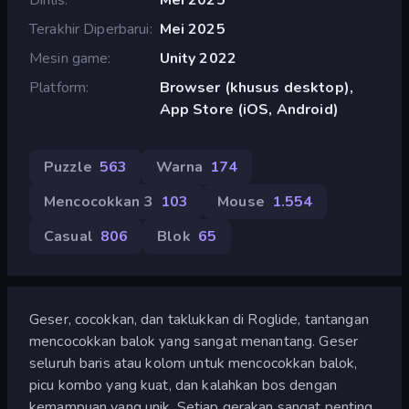
Terakhir Diperbarui
Mei 2025
Mesin game
Unity 2022
Platform
Browser (khusus desktop),
App Store (iOS, Android)
Puzzle
563
Warna
174
Mencocokkan 3
103
Mouse
1.554
Casual
806
Blok
65
Geser, cocokkan, dan taklukkan di Roglide, tantangan
mencocokkan balok yang sangat menantang. Geser
seluruh baris atau kolom untuk mencocokkan balok,
picu kombo yang kuat, dan kalahkan bos dengan
kemampuan yang unik. Setiap gerakan sangat penting