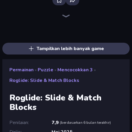
Bloxd.io
Ragdoll Archers
EvoWars.io
Piece of Cake: Merge and Bake
Veck.io
Racing Limits
Traffic Rider
Mahjongg Solitaire
Screw Out: Bolts and Nuts
Words of Wonders
Piles of Mahjong
Designville: Merge & Design
Miniblox
Space Waves
Stickman Clash
SkillWarz
Fortzone Battle Royale
Arrow Escape
Tampilkan lebih banyak game
Permainan
Puzzle
Mencocokkan 3
»
»
»
Roglide: Slide & Match Blocks
Roglide: Slide & Match
Blocks
Penilaian
7,9
(
berdasarkan 6 bulan terakhir
)
Dirilis
Mei 2025