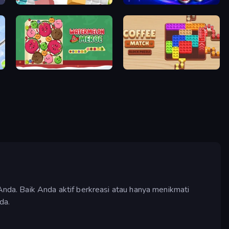
10x10
Nut Sort: Build the City
Fruit Merge: Juicy Drop Game
Coffee Match: Block Puzzle
da. Baik Anda aktif berkreasi atau hanya menikmati
da.