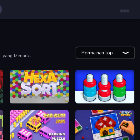
Permainan top
i yang Menarik.
Hexa Sort
Nuts Puzzle: Sort By Color