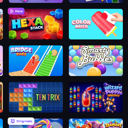
Car OUT! Jam Parking Puzzle
Screw Sorting
New
Hexa Stack
Color Match
Bridge Race
Smarty Bubbles
TenTrix
Wizard Puppy: Magic Sort
Originals