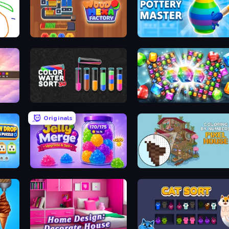
Wood Hexa Factory!
Pottery Master
Color Water Sort 3D
Diamond Dungeon: Match 3
Originals
Unscrew Drop: Satisfying Puzzle
Jelly Merge: Upgrade & Sell
Coloring by Numbers: Pixel