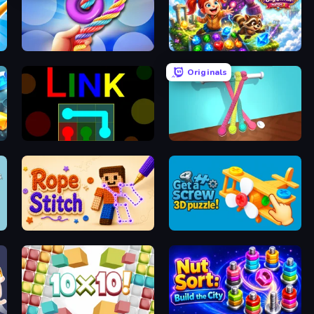
Twisted Tangle
Diamant: Sky Stories Match 3
Originals
Link
Tangle Master
 House
Rope Stitch Puzzle
Get a Screw: 3D Puzzle!