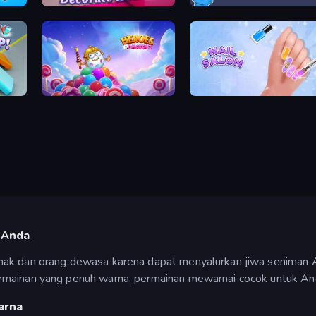
Home Design: Decorate House
Cat Sort
Heroes of Match 3
Nail Salon
 Anda
nak dan orang dewasa karena dapat menyalurkan jiwa seniman An
rmainan yang penuh warna, permainan mewarnai cocok untuk An
arna