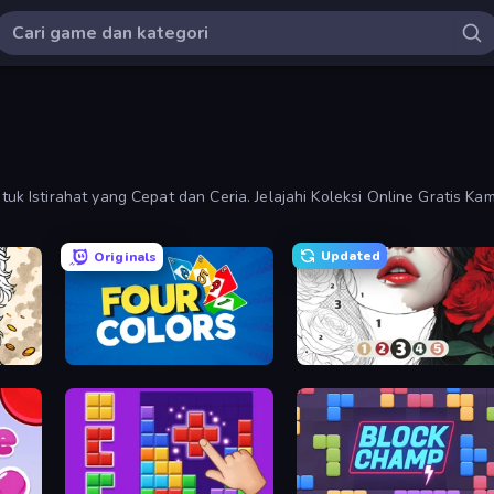
 Istirahat yang Cepat dan Ceria. Jelajahi Koleksi Online Gratis Kam
Updated
Originals
Color Tap: Coloring by Numbers
Four Colors
Numicolor