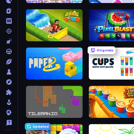
Find The Cow
Bubble Shooter
Park Town
Pixel Blast
Originals
Paper.io 2
Cups - Water Sort Puzzle
TileMan.io
Coffee Color Blocks
Updated