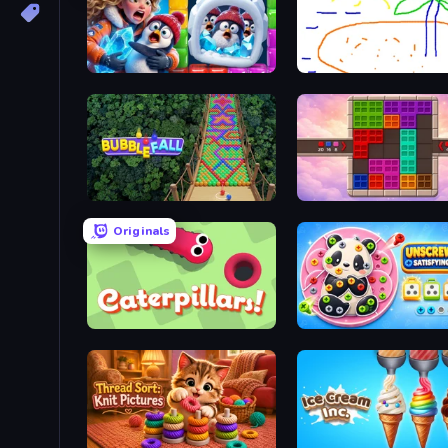
Captain Blast
Skribbl.io
Bubble Fall
Color Cube Puzzle
Originals
Caterpillars