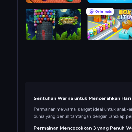
Thread Sort: Knit Pictures
Ice Cream Inc.
Originals
Bubble Tower 3D
Box It Up
Sentuhan Warna untuk Mencerahkan Hari
Permainan mewarnai sangat ideal untuk anak-a
dunia yang penuh tantangan dengan lanskap pe
Permainan Mencocokkan 3 yang Penuh W