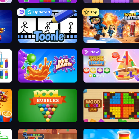
BlockBuster Puzzle
Block Champ
Updated
Top
Toonle
Tower Battle
New
Dye Hard
Tape Escape
Pool Bubbles
Wood Blocks Jam