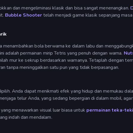
an dan mengeliminasi klasik dan bisa sangat menenangkan.
D
it.
Bubble Shooter
telah menjadi game klasik sepanjang masa
rik
a menambahkan bola berwarna ke dalam labu dan menggabungka
ini adalah permainan mirip Tetris yang penuh dengan warna.
Nut
milah mur ke sekrup berdasarkan warnanya. Tetaplah dengan tem
ran tanpa meninggalkan satu pun yang tidak berpasangan.
dipilih. Anda dapat menikmati efek yang hidup dan memukau da
jaga telur Anda, yang sedang bepergian di dalam mobil, agar a
yang menawarkan visual luar biasa untuk
permainan teka-tek
ang indah dan mendalam.
e