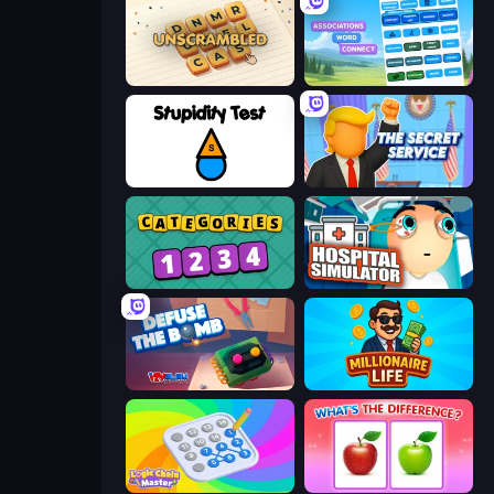
Unscrambled
Associations - Word Connect
Stupidity Test
The Secret Service
Categories
Hospital Simulator
Defuse the Bomb 3D
Millionaire Life
Logic Chain Master
What's The Difference?