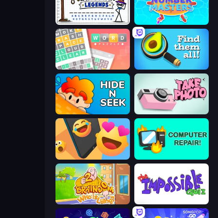
Hangman Legends
Number Masters
Wordler
Find Them All!
Hide N Seek
Take Photo
Reply Run
Computer Repair
Braindom 2: Who is Lying?
The Impossible Quiz