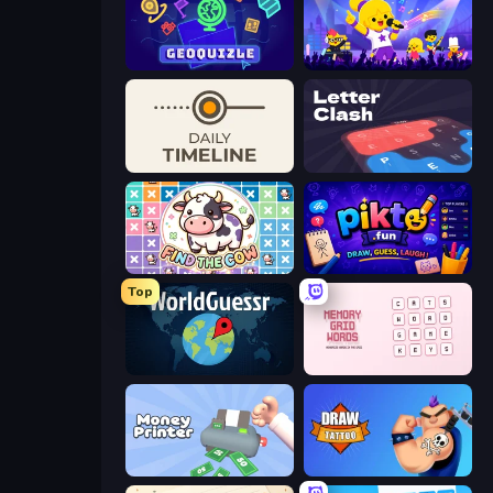
GeoQuizle
SongPop GO
Daily Timeline
LetterClash
Find The Cow
Pikto.fun
Top
WorldGuessr Free GeoGuessr
Memory Grid Words
Money Printer
Draw Tattoo