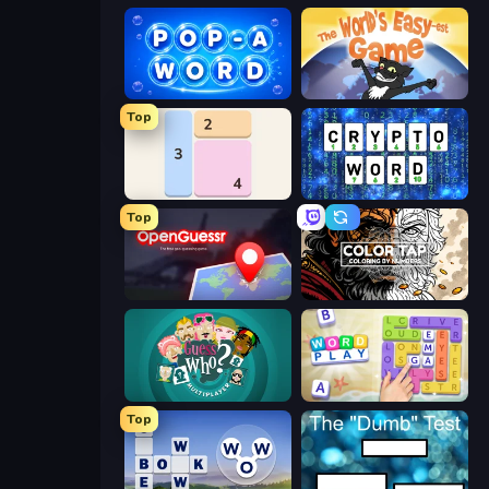
Pop-a-Word
The World's Easyest Game
Top
Shikaku Puzzle
Cryptoword
Top
OpenGuessr - Geo Guessing
Color Tap: Coloring by Numbers
¿Quién es Quién?
Word Play
Top