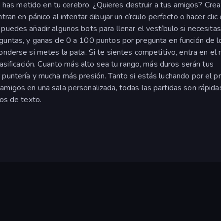
ue has metido en tu cerebro. ¿Quieres destruir a tus amigos? Crea
ran en pánico al intentar dibujar un círculo perfecto o hacer clic
puedes añadir algunos bots para llenar el vestíbulo si necesita
guntas, y ganas de 0 a 100 puntos por pregunta en función de l
onderse si metes la pata. Si te sientes competitivo, entra en e
lasificación. Cuanto más alto sea tu rango, más duros serán tus
 puntería y mucha más presión. Tanto si estás luchando por el p
amigos en una sala personalizada, todas las partidas son rápida
ros de texto.