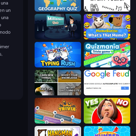
 una
 en un
Geography Quiz: Flags and Capitals
Brain Teaser
s una
o
l modo
Millionaire Quiz
MemeBattle: What's That Meme?
rimer
s,
Typing Rush
Quizmania: Trivia Game
QuizzLand Trivia
Google Feud
Trivia
Yes or No Challenge