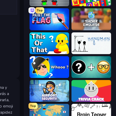
Guess Their Answer
Logo Quiz: Game World Trivia
Top
Paint the Flag
Teacher Simulator
ToT or Trivia
Hangman
Whooo?
Emoji Guess Master!
na y
arás a
rarla,
Airport Security
Preguntados
o emoji
Top
rapidez