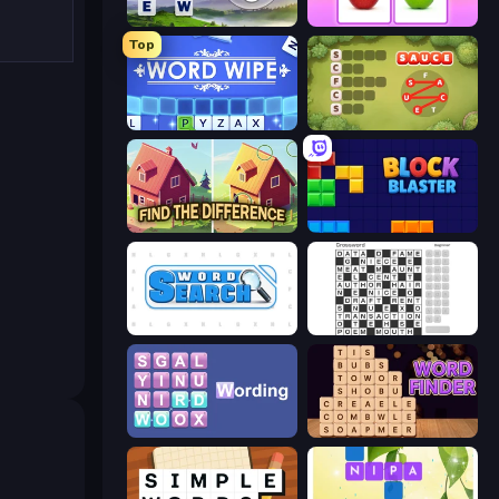
Words of Wonders
What's The Difference?
Top
Word Wipe
Crocword
Find The Difference
Block Blaster
Word Search
Crossword
Wording
Word Finder