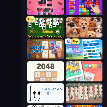
Wordling
BlockBuster Puzzle
Top
Spider Solitaire
Jigpic Solitaire
Top
Memory Cards
Associations - Word Connect
2048
Wordler
Hangman
Spider Solitaire 2 Suits