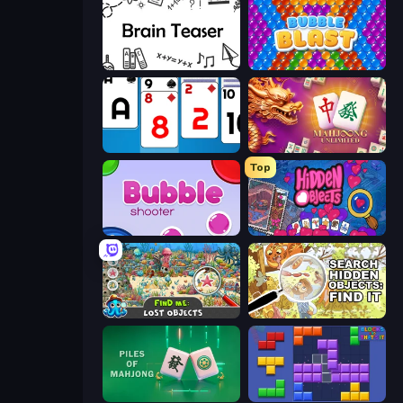
Brain Teaser
Bubble Blast
Social Solitaire
Mahjong Unlimited
Top
Bubble Shooter
Hidden Objects
Find Me: Lost Objects
Search Hidden Objects: Find Them
Piles of Mahjong
Blocks and that’s it