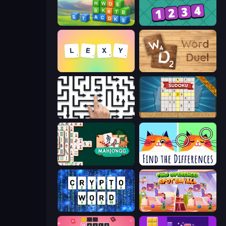
Kitty Scramble: Word Stacks
Categories
Lexy
Word Duel
Arrow Escape: Puzzle
Sudoku Online
Solitario Chino
Spotti: Find the Differences
Cryptoword
Find Differences: Spot 'Em All