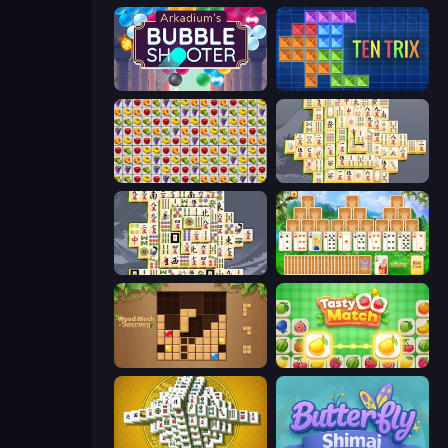
Arkadium's Bubble Shooter
TenTrix
Same Game Fruit Collapse
Mahjong Online
Mahjong Titans
Magic Towers Solitaire
Wood Block Journey
Tasty Match: Mahjong Pairs