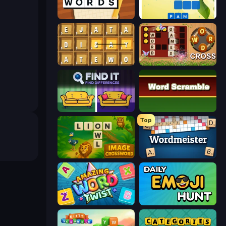
Simple Words
Crossword Connect
Waffle Words
Word Cross
Find It - Find The Differences
Word Scramble
Top
Image Crossword
Wordmeister
Amazing Word Twist
Daily Emoji Hunt