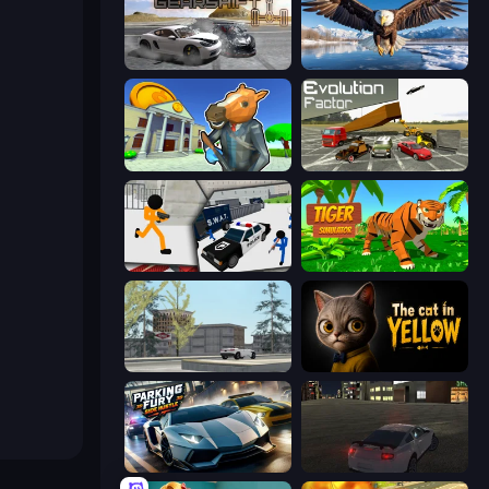
Gearshift One
Python Snake Simulator
Bank Robbery 3
Evolution Factor
Stickman Prison: Counter Assault
Tiger Simulator 3D
Free Rally: Lost Angeles
The Cat in Yellow
Parking Fury 3D: Side Hustle
City Car Driving Simulator