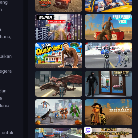
rang
n
DriveTown
I Am Taxi Prankster Sim
m
hana,
Super Strong Hero
Free Rally: Vice
saikan
I Am Quadrober!
Amazing Crime Strange Stickman
segera
dan
Dragon Vice City
Crime City Robbery Thief Games
e
dunia
Flying Bat Robot Car Transform Game
Free Rally 2
 untuk