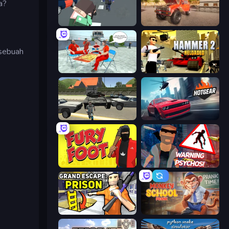
a?
Pixel Stories 2: Night of Payoff
Ultimate Truck Driving Simulator 2020
 sebuah
Alcatraz Prison Escape Plan
Hammer 2
Gangster Vegas Grand City
Hotgear
Fury Foot
City of Psychos
Grand Escape: Prison
Monkey School Prank