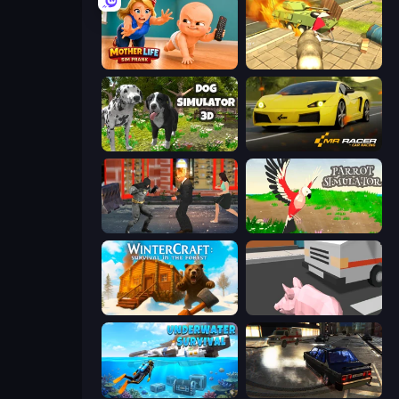
Mother Life Simulator: Prank
Wild Animal Zoo City Simulator
Dog Simulator 3D
Mr. Racer - Car Racing
Bat Hero: Immortal Legend Crime Fighter
Parrot Simulator
WinterCraft: Survival in the Forest
Crazy Pig Simulator
Underwater Survival: Deep Dive
City Classic Car Driving: 131