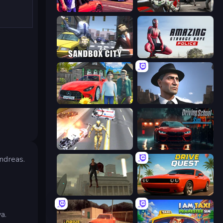
Gangster Crimes Online 6: Mafia City
Grand Action Simulator: New York
Sandbox City
Amazing Strange Rope Police
Speedboy: History with Grandfather
Downtown 1930s Mafia
Super Crime Steel War Hero
Driving School Simulator
ndreas.
The Superman - Theme is Aliens
Drive Quest
a.