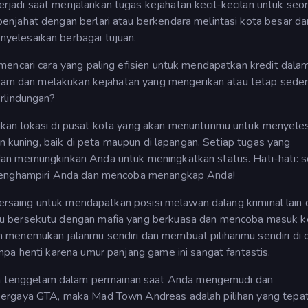
adi saat menjalankan tugas kejahatan kecil-kecilan untuk seo
njahat dengan berlari atau berkendara melintasi kota besar da
yelesaikan berbagai tujuan.
mencari cara yang paling efisien untuk mendapatkan kredit dala
kejam dan melakukan kejahatan yang mengerikan atau tetap seder
rlindungan?
kan lokasi di pusat kota yang akan menuntunmu untuk menyele
an kuning, baik di peta maupun di lapangan. Setiap tugas yang
an memungkinkan Anda untuk meningkatkan status. Hati-hati: 
 menghampiri Anda dan mencoba menangkap Anda!
 bersaing untuk mendapatkan posisi melawan dalang kriminal lain 
u bersekutu dengan mafia yang berkuasa dan mencoba masuk k
 menemukan jalanmu sendiri dan membuat pilihanmu sendiri di 
pa henti karena umur panjang game ini sangat fantastis.
 tenggelam dalam permainan saat Anda mengemudi dan
bergaya GTA, maka Mad Town Andreas adalah pilihan yang tepat