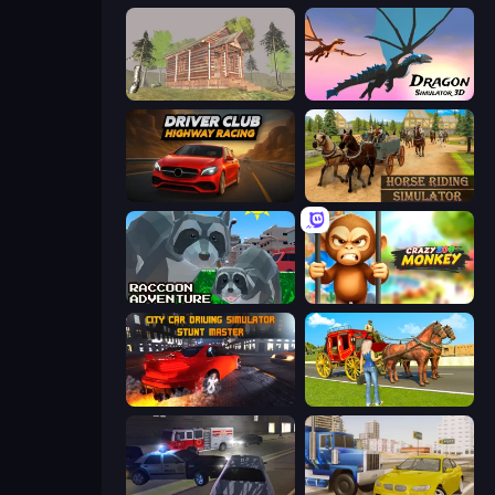
Survive In The Forest
Dragon Simulator 3D
Driver Club: Highway Racing
Horse Riding Simulator
Raccoon Adventure: City Simulator 3D
Crazy Zoo Monkey
City Car Driving Simulator: Stunt
Horse Cart Transport Taxi Game