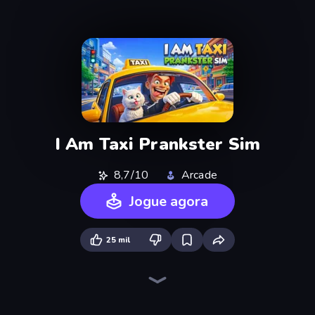
I Am Taxi Prankster Sim
8,7/10
Arcade
Jogue agora
25 mil