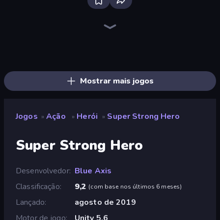
War the Knights
Throw a Lucky Block
Stickman Rebirth
Brainrot Arena Online
Fortzone Battle Royale
Gladiator Fights
Mr. Dude: Online Multiverse Challenge
Playground
Obby World: Squid Escape
Obby: Dig Brainrots
I Am Quadrober!
Immortal: Dark Slayer
Ships 3D
Stickman Clash
Space Wars Battleground
Escape Evil Granny!
Stickman Kombat 2D
Tank Stars
Mostrar mais jogos
Jogos
Ação
Herói
Super Strong Hero
»
»
»
Super Strong Hero
Desenvolvedor
Blue Axis
Classificação
9,2
(
com base nos últimos 6 meses
)
Lançado
agosto de 2019
Motor de jogo
Unity 5.6