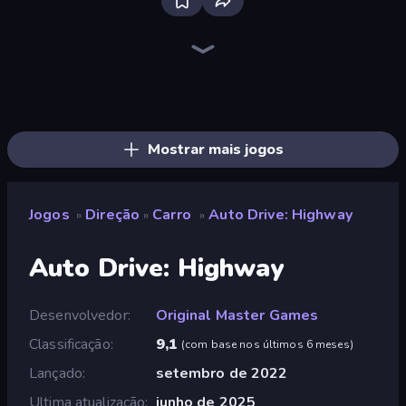
Bloxd.io
Ragdoll Archers
EvoWars.io
Veck.io
Piece of Cake: Merge and Bake
Racing Limits
Traffic Rider
Mahjongg Solitaire
Screw Out: Bolts and Nuts
Words of Wonders
Piles of Mahjong
Designville: Merge & Design
Miniblox
Space Waves
Stickman Clash
SkillWarz
Fortzone Battle Royale
Arrow Escape
Mostrar mais jogos
Jogos
Direção
Carro
Auto Drive: Highway
»
»
»
Auto Drive: Highway
Desenvolvedor
Original Master Games
Classificação
9,1
(
com base nos últimos 6 meses
)
Lançado
setembro de 2022
Ultima atualização
junho de 2025