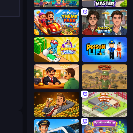
Idle Supermarket Tycoon
Trash Master
My Perfect Theme Park
Life Simulator: Road to Riches
Doctor Hero
Prison Life
Idle Hotel Empire Tycoon
Army Base Of America
Idle Billionaire Tycoon
Idle Restaurant Tycoon