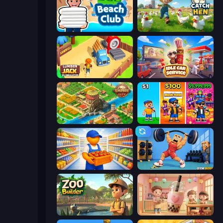
Beach Club
Catch the Hen
Lumberjack 3D Simulator
Idle Car Service: Tycoon
Empire City
Music Band
Supermarket Manager
Gym Boss
Zoo Builder
Boba Shop