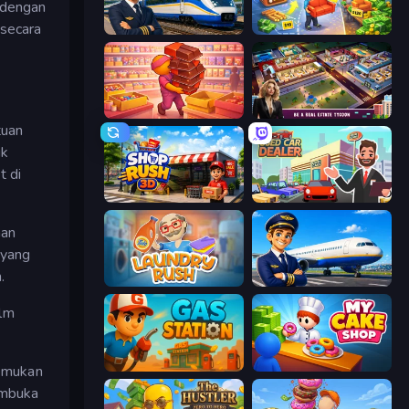
n dengan
 secara
Idle Train Empire Tycoon
Furniture Master: Idle Tycoon
Candy Packing Store
LandLord - Real Estate Tycoon
tuan
uk
t di
Shop Rush 3D
Used Car Dealer Tycoon
man
 yang
.
Laundry Rush
Idle Airport Tycoon
ilm
Gas Station
My Cake Shop
nemukan
embuka