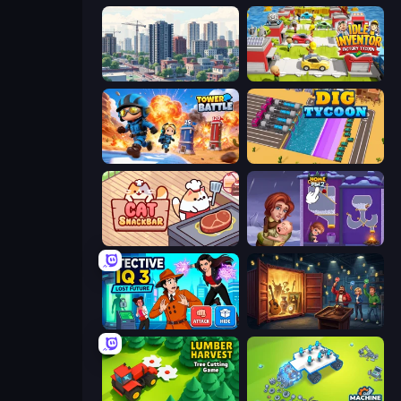
SuperCity 3D
Idle Inventor
Tower Battle
Dig Tycoon
Cat Snack Bar
Home Pin 2
Detective IQ 3
Container Auction