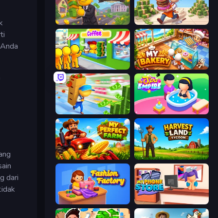
k
The Hustler
Donut Place
ti
g Anda
Coffee Idle
My bakery
h
Supermarket Empire
Spa Empire
ang
My Perfect Farm
Harvest Land Tycoon
sain
 dari
tidak
Fashion Factory
My Phone Store