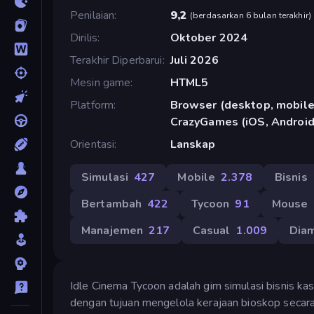
Penilaian
9,2
(
berdasarkan 6 bulan terakhir
)
Dirilis
Oktober 2024
Terakhir Diperbarui
Juli 2026
Mesin game
HTML5
Platform
Browser (desktop, mobile,
CrazyGames (iOS, Android
Orientasi
Lanskap
Simulasi
427
Mobile
2.378
Bisnis
Bertambah
422
Tycoon
91
Mouse
Manajemen
217
Casual
1.009
Dia
Idle Cinema Tycoon adalah gim simulasi bisnis k
dengan tujuan mengelola kerajaan bioskop secara