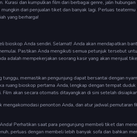
n. Kurasi dan kumpulkan film dari berbagai genre, jalin hubunga
 mungkin dari penjualan tiket dan banyak lagi. Perluas teatermu
iah yang berharga!
li bioskop Anda sendiri. Selamat! Anda akan mendapatkan ban
memulai. Pastikan Anda mengikuti semua petunjuk tersebut unt
da adalah mempekerjakan seorang kasir yang akan menjual tike
ng tunggu, memastikan pengunjung dapat bersantai dengan nya
buka ruang bioskop pertama Anda, lengkap dengan tempat duduk
i. Film akan secara otomatis ditayangkan di sini setelah disiapkan
ntuk mengakomodasi penonton Anda, dan atur jadwal pemutaran f
 Anda! Perhatikan saat para pengunjung membeli tiket dan me
enuh, perluas dengan membeli lebih banyak sofa dan bahkan m