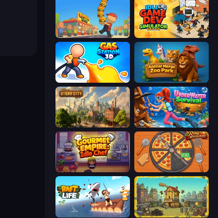
Burger Life
Idle Game Dev Simulator
Gas Station 3D
Animal Merge Zoo Park
Steam City
Underwater Survival
Gourmet Empire: Idle Chef
Ring Restaurant
Raft Life
The Garbaggio Hotel