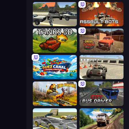
Gangster Vegas Grand City
Assault Bots
Tanks 3D
DriveTown
Suez Canal Training Simulator
Free Rally
Jungle Deer Hunting
City Bus Driver