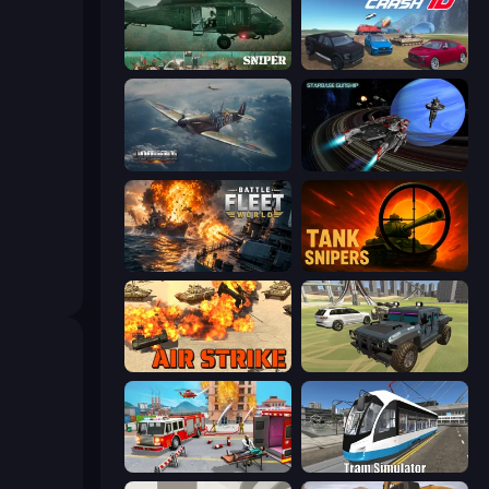
SNIPER
Derby Crash 4
Dogfight
Starbase Gunship
Battle Fleet World
Tank Snipers
Air Strike
4x4 Offroader
Fireman 2024
Tram Simulator