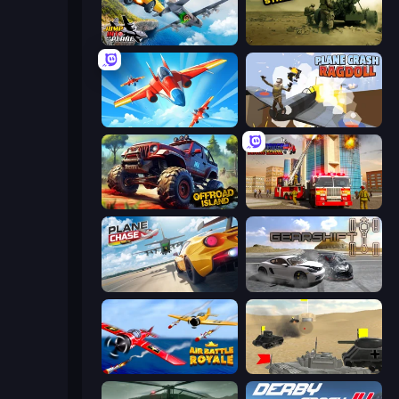
Jump Into The Plane
Modern Cannon Strike
Pilot Royale: Battlegrounds
Plane Crash Ragdoll Simulator
Offroad Island
Fire Truck Driving School
Plane Chase
Gearshift One
Air Battle Royale: Sky Blitz
Tanks Battlefield: Desert