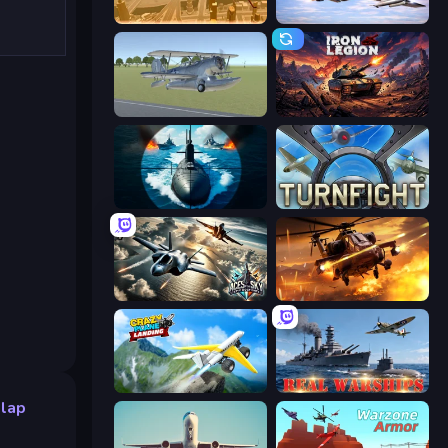
Seek and Destroy
Fighter Aircraft Pilot
3D Flight Simulator
Iron Legion
Ships Battlefield 3D
Turnfight
Aces of the Sky: Epic Dogfights
Heli Military Base
Crazy Plane Landing
Real Warships
lap