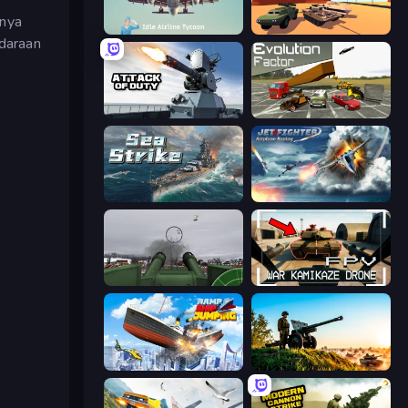
nnya
Idle Airline Tycoon
Warzone Armor
daraan
Attack of Duty
Evolution Factor
Sea Strike
Jet Fighter Airplane Racing
Flakmeister
FPV War Kamikaze Drone
Ship Ramp Jumping
Artillery Vs Tanks