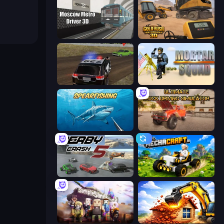
Moscow Metro Driver 3D
Gold Rush: Gold Simulator 3D
POLICE Chase Simulator
Mortar Squad
Spearfishing
Ultimate Truck Driving Simulator 2020
Derby Crash 5
Mechacraft.io
Simple Sandbox 3
City Constructor