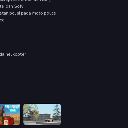
ta, dan Sofy
tan polisi pada moto police
ice
a helikopter
y: Vice
Free Rally: Lost Angeles