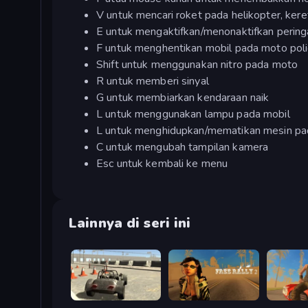
V untuk mencari roket pada helikopter, kere
E untuk mengaktifkan/menonaktifkan peringa
F untuk menghentikan mobil pada moto pol
Shift untuk menggunakan nitro pada moto
R untuk memberi sinyal
G untuk membiarkan kendaraan naik
L untuk menggunakan lampu pada mobil
L untuk menghidupkan/mematikan mesin pad
C untuk mengubah tampilan kamera
Esc untuk kembali ke menu
Lainnya di seri ini
Free Rally
Free Rally 2
Free Rall