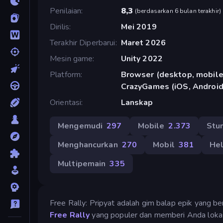
Penilaian
8,3
(
berdasarkan 6 bulan terakhir
)
Dirilis
Mei 2019
Terakhir Diperbarui
Maret 2026
Mesin game
Unity 2022
Platform
Browser (desktop, mobile,
CrazyGames (iOS, Android
Orientasi
Lanskap
Mengemudi
297
Mobile
2.373
Stu
Menghancurkan
270
Mobil
381
Hel
Multipemain
335
Free Rally: Pripyat adalah gim balap epik yang ber
Free Rally
yang populer dan memberi Anda lokas