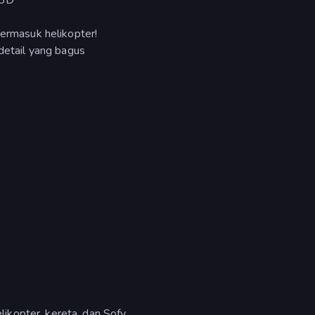
termasuk helikopter!
 detail yang bagus
kopter, kereta, dan Sofy